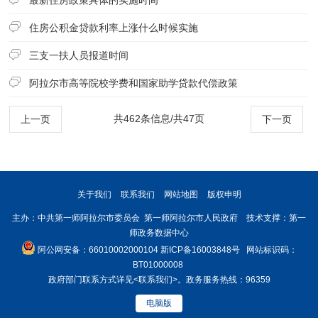
住房公积金贷款利率上涨什么时候实施
三支一扶人员报道时间
阿拉尔市高等院校学费和国家助学贷款代偿政策
共462条信息/共47页
上一页
下一页
关于我们
联系我们
网站地图
版权申明
主办：中共第一师阿拉尔市委员会 第一师阿拉尔市人民政府 技术支撑：第一
师政务数据中心
阿公网安备：66010002000104
新ICP备16003848号
网站标识码：
BT01000008
政府部门联系方式详见
<联系我们>
。政务服务热线：96359
电脑版