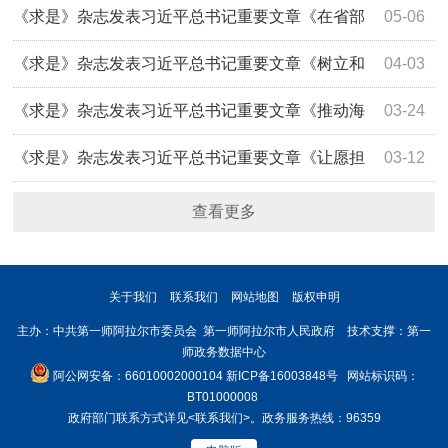
示
《求是》杂志发表习近平总书记重要文章《在省部
05-06
级主要领导干部学习贯彻党的二十届四中全会精神专题研讨
《求是》杂志发表习近平总书记重要文章《树立和
04-03
班上的讲话》
践行正确政绩观》
《求是》杂志发表习近平总书记重要文章《推动海
03-24
洋经济高质量发展》
《求是》杂志发表习近平总书记重要文章《让愿担
03-12
当、敢担当、善担当蔚然成风》
查看更多
关于我们
联系我们
网站地图
版权申明
主办：中共第一师阿拉尔市委员会 第一师阿拉尔市人民政府 技术支撑：第一
师政务数据中心
阿公网安备：66010002000104
新ICP备16003848号
网站标识码：
BT01000008
政府部门联系方式详见
<联系我们>
。政务服务热线：96359