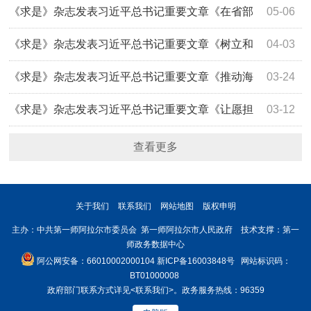
示
《求是》杂志发表习近平总书记重要文章《在省部
05-06
级主要领导干部学习贯彻党的二十届四中全会精神专题研讨
《求是》杂志发表习近平总书记重要文章《树立和
04-03
班上的讲话》
践行正确政绩观》
《求是》杂志发表习近平总书记重要文章《推动海
03-24
洋经济高质量发展》
《求是》杂志发表习近平总书记重要文章《让愿担
03-12
当、敢担当、善担当蔚然成风》
查看更多
关于我们
联系我们
网站地图
版权申明
主办：中共第一师阿拉尔市委员会 第一师阿拉尔市人民政府 技术支撑：第一
师政务数据中心
阿公网安备：66010002000104
新ICP备16003848号
网站标识码：
BT01000008
政府部门联系方式详见
<联系我们>
。政务服务热线：96359