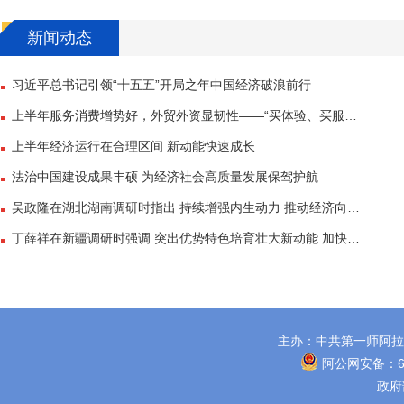
新闻动态
习近平总书记引领“十五五”开局之年中国经济破浪前行
上半年服务消费增势好，外贸外资显韧性——“买体验、买服…
上半年经济运行在合理区间 新动能快速成长
法治中国建设成果丰硕 为经济社会高质量发展保驾护航
吴政隆在湖北湖南调研时指出 持续增强内生动力 推动经济向…
丁薛祥在新疆调研时强调 突出优势特色培育壮大新动能 加快…
主办：中共第一师阿拉
阿公网安备：660
政府