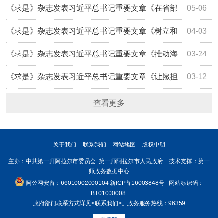
示
《求是》杂志发表习近平总书记重要文章《在省部
05-06
级主要领导干部学习贯彻党的二十届四中全会精神专题研讨
《求是》杂志发表习近平总书记重要文章《树立和
04-03
班上的讲话》
践行正确政绩观》
《求是》杂志发表习近平总书记重要文章《推动海
03-24
洋经济高质量发展》
《求是》杂志发表习近平总书记重要文章《让愿担
03-12
当、敢担当、善担当蔚然成风》
查看更多
关于我们
联系我们
网站地图
版权申明
主办：中共第一师阿拉尔市委员会 第一师阿拉尔市人民政府 技术支撑：第一
师政务数据中心
阿公网安备：66010002000104
新ICP备16003848号
网站标识码：
BT01000008
政府部门联系方式详见
<联系我们>
。政务服务热线：96359