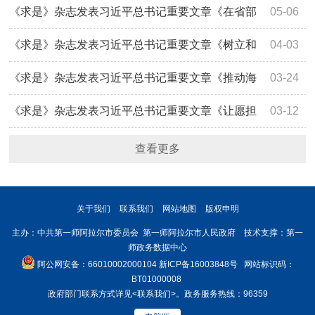
示
《求是》杂志发表习近平总书记重要文章《在省部
05-06
级主要领导干部学习贯彻党的二十届四中全会精神专题研讨
《求是》杂志发表习近平总书记重要文章《树立和
04-03
班上的讲话》
践行正确政绩观》
《求是》杂志发表习近平总书记重要文章《推动海
03-24
洋经济高质量发展》
《求是》杂志发表习近平总书记重要文章《让愿担
03-12
当、敢担当、善担当蔚然成风》
查看更多
关于我们
联系我们
网站地图
版权申明
主办：中共第一师阿拉尔市委员会 第一师阿拉尔市人民政府 技术支撑：第一
师政务数据中心
阿公网安备：66010002000104
新ICP备16003848号
网站标识码：
BT01000008
政府部门联系方式详见
<联系我们>
。政务服务热线：96359