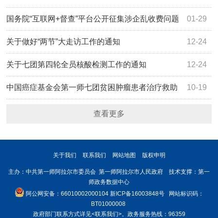
国务院“互联网+督查”平台公开征集涉企乱收费问题
01-29
线索
关于做好“两节”大走访工作的通知
12-24
关于七团第四轮全员核酸检测工作的通知
12-24
中国癌症基金会第一师七团贫困肿瘤患者治疗救助
10-19
人员公示
查看更多
关于我们
联系我们
网站地图
版权申明
主办：中共第一师阿拉尔市委员会 第一师阿拉尔市人民政府 技术支撑：第一
师政务数据中心
阿公网安备：66010002000104
新ICP备16003848号
网站标识码：
BT01000008
政府部门联系方式详见
<联系我们>
。政务服务热线：96359