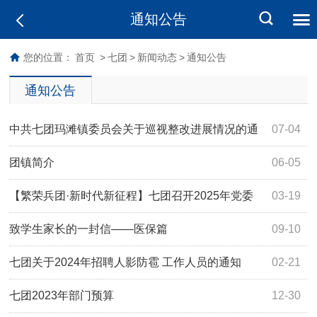
通知公告
您的位置：
首页
>
七团
>
新闻动态
>
通知公告
通知公告
中共七团玛滩镇委员会关于巡视整改进展情况的通
07-04
报
团镇简介
06-05
【繁荣兵团·新时代新征程】七团召开2025年党委
03-19
常委会第8次会议
致学生家长的一封信——医保篇
09-10
七团关于2024年招聘人影防雹 工作人员的通知
02-21
七团2023年部门预算
12-30