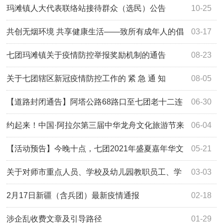
玛滩镇人大代表联络站接待群众（选民）公告
10-25
共创无烟环境 共享健康生活——致所有成年人的倡
03-17
议书
七团玛滩镇关于疫情防控举报奖励机制的通告
08-23
关于七团辖区新冠疫情防控工作的 紧 急 通 知
08-05
【道路封闭通告】阿塔公路68路口至七团老十二连
06-30
路口 县道封闭施工的通告
约起来！中国·阿拉尔第三届中华龙舟文化旅游节来
06-04
了！
【活动预告】今晚十点，七团2021年盛夏嘉年华文
05-21
旅系列活动第二场节目开演
关于对师市重点人员、学校及幼儿园教职员工、学
03-03
生开展核酸检测工作的通知
2月17日新疆（含兵团）最新疫情通报
02-18
涉企乱收费文章及引导路径
01-29