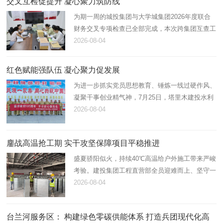
交叉互检促提升 凝心聚力筑防线
为期一周的城投集团与大学城集团2026年度联合
财务交叉专项检查已全部完成，本次跨集团互查工
作顺利落下帷幕。全程参与本次专项核查的财务人
2026-08-04
员纷纷表示，此次交叉检查既是一次全面细致的财
务“体检”，更是一场干…
​红色赋能强队伍 凝心聚力促发展
为进一步抓实党员思想教育、锤炼一线过硬作风、
凝聚干事创业精气神，7月25日，塔里木建投水利
水电公司党支部组织全体党员前往十六团老一营红
2026-08-04
色教育基地，开展七月主题党日活动。本次活动采
用“理论研学+红色拓展…
鏖战高温抢工期 实干攻坚保障项目平稳推进
盛夏骄阳似火，持续40℃高温给户外施工带来严峻
考验。建投集团工程直营部全员迎难而上、坚守一
线，一室两站三厂（二期）、老塔水处职工文化中
2026-08-04
心改造、阿拉尔职业技术学校修缮改造等重点项目
现场一派繁忙，各项建…
台兰河服务区： 构建绿色零碳供能体系 打造兵团现代化高