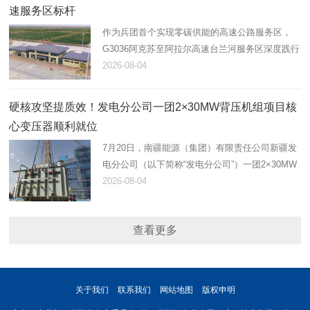
速服务区标杆
作为兵团首个实现零碳供能的高速公路服务区，
G3036阿克苏至阿拉尔高速台兰河服务区深度践行
绿色交通发展理念，以清洁能源赋能智慧运营，以
2026-08-04
暖心服务提升出行品质，着力构建集绿色示范、便
民补给、商业消费、人文…
硬核攻坚提质效！发电分公司一团2×30MW背压机组项目核
心变压器顺利就位
7月20日，南疆能源（集团）有限责任公司新疆发
电分公司（以下简称“发电分公司”）一团2×30MW
背压机组项目建设迎来重大阶段性节点，启备变、
2026-08-04
1号主变压器顺利吊装就位。两台核心设备吊装完
成，标志着项目全面转…
查看更多
关于我们
联系我们
网站地图
版权申明