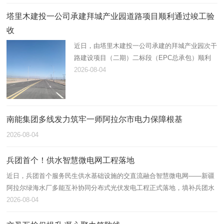
人及关键岗位人员共计110…
塔里木建投一公司承建拜城产业园道路项目顺利通过竣工验
收
近日，由塔里木建投一公司承建的拜城产业园次干
路建设项目（二期）二标段（EPC总承包）顺利
通过竣工验收，标志着该工程全部建设任务圆满完
2026-08-04
成并正式投入运营，为园区高质量发展注入了新的
交通动能。
南能集团多线发力筑牢一师阿拉尔市电力保障根基
2026-08-04
兵团首个！供水智慧微电网工程落地
近日，兵团首个服务民生供水基础设施的交直流融合智慧微电网——新疆
阿拉尔绿海水厂多能互补协同分布式光伏发电工程正式落地，填补兵团水
务行业交直流混合微网落地应用空白，为兵团公共服务设施绿色低碳转型
2026-08-04
打造…