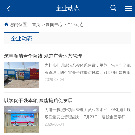
企业动态
您的位置：
首页
>
新闻中心
>
企业动态
企业动态
筑牢廉洁合作防线 规范广告运营管理
为扎实推进廉洁风控体系建设，规范广告合作全流
程管理，防范业务合作廉洁风险。7月30日,建投集
团工程服务公司广告部前往库沙新拜片区开展广告
2026-08-04
合作商廉洁督查与广告设施合规检查。
以学促干强本领 赋能提质促发展
为进一步提升项目管理人员业务水平，强化施工现
场质量安全管理能力，7月23日，建投集团举行
2026年“能力提升培训夜校”开班动员大会暨第一
2026-08-04
课。集团领导，各分（子）公司负责人、项目负责