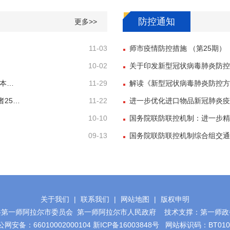
防控通知
更多>>
11-03
师市疫情防控措施 （第25期）
10-02
关于印发新型冠状病毒肺炎防控
中本…
11-29
解读《新型冠状病毒肺炎防控方
者25…
11-22
进一步优化进口物品新冠肺炎疫
10-10
国务院联防联控机制：进一步精
09-13
国务院联防联控机制综合组交通
关于我们
|
联系我们
|
网站地图
|
版权申明
共第一师阿拉尔市委员会 第一师阿拉尔市人民政府 技术支撑：第一师政
公网安备：66010002000104
新ICP备16003848号
网站标识码：BT0100