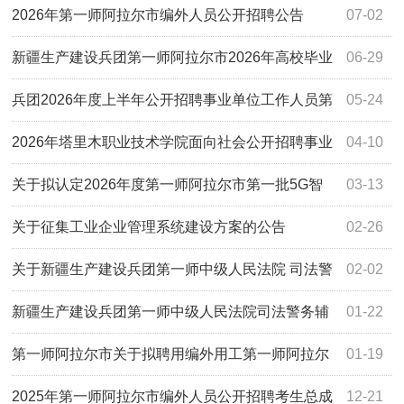
聘工作人员拟聘用人员名单公示
2026年第一师阿拉尔市编外人员公开招聘公告
07-02
新疆生产建设兵团第一师阿拉尔市2026年高校毕业
06-29
生“三支一扶”计划招募公告
兵团2026年度上半年公开招聘事业单位工作人员第
05-24
一师阿拉尔市考区考生总成绩、进入体检人员名单及相关事
2026年塔里木职业技术学院面向社会公开招聘事业
04-10
宜的通知
单位工作人员面试公告
关于拟认定2026年度第一师阿拉尔市第一批5G智
03-13
能工厂名单的公示
关于征集工业企业管理系统建设方案的公告
02-26
关于新疆生产建设兵团第一师中级人民法院 司法警
02-02
务辅助人员公开招聘资格复审、笔试、面试、体能测评相关
新疆生产建设兵团第一师中级人民法院司法警务辅
01-22
事宜的公告
助人员招聘公告
第一师阿拉尔市关于拟聘用编外用工第一师阿拉尔
01-19
市关于拟聘用编外用工人员的公示人员的公示
2025年第一师阿拉尔市编外人员公开招聘考生总成
12-21