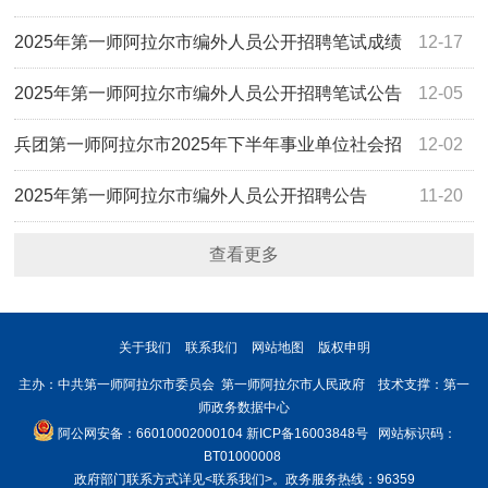
绩、进入体检人员名单及相关事宜的通知
2025年第一师阿拉尔市编外人员公开招聘笔试成绩
12-17
及线下面试相关事宜的公告
2025年第一师阿拉尔市编外人员公开招聘笔试公告
12-05
兵团第一师阿拉尔市2025年下半年事业单位社会招
12-02
聘工作人员拟聘用人员名单公示
2025年第一师阿拉尔市编外人员公开招聘公告
11-20
查看更多
关于我们
联系我们
网站地图
版权申明
主办：中共第一师阿拉尔市委员会 第一师阿拉尔市人民政府 技术支撑：第一
师政务数据中心
阿公网安备：66010002000104
新ICP备16003848号
网站标识码：
BT01000008
政府部门联系方式详见
<联系我们>
。政务服务热线：96359