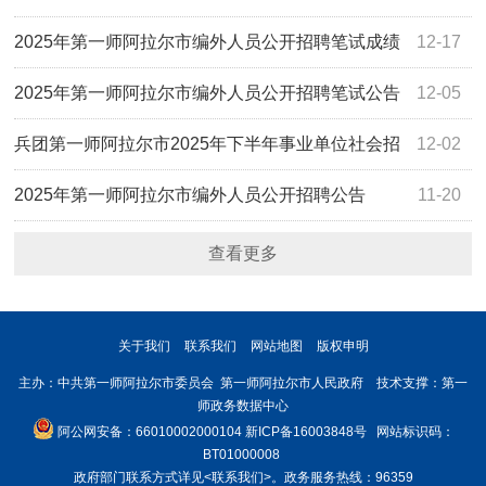
绩、进入体检人员名单及相关事宜的通知
2025年第一师阿拉尔市编外人员公开招聘笔试成绩
12-17
及线下面试相关事宜的公告
2025年第一师阿拉尔市编外人员公开招聘笔试公告
12-05
兵团第一师阿拉尔市2025年下半年事业单位社会招
12-02
聘工作人员拟聘用人员名单公示
2025年第一师阿拉尔市编外人员公开招聘公告
11-20
查看更多
关于我们
联系我们
网站地图
版权申明
主办：中共第一师阿拉尔市委员会 第一师阿拉尔市人民政府 技术支撑：第一
师政务数据中心
阿公网安备：66010002000104
新ICP备16003848号
网站标识码：
BT01000008
政府部门联系方式详见
<联系我们>
。政务服务热线：96359