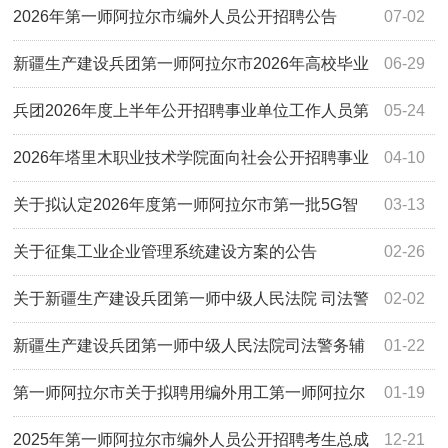
聘工作人员拟聘用人员名单公示
2026年第一师阿拉尔市编外人员公开招聘公告
07-02
新疆生产建设兵团第一师阿拉尔市2026年高校毕业
06-29
生“三支一扶”计划招募公告
兵团2026年度上半年公开招聘事业单位工作人员第
05-24
一师阿拉尔市考区考生总成绩、进入体检人员名单及相关事
2026年塔里木职业技术学院面向社会公开招聘事业
04-10
宜的通知
单位工作人员面试公告
关于拟认定2026年度第一师阿拉尔市第一批5G智
03-13
能工厂名单的公示
关于征集工业企业管理系统建设方案的公告
02-26
关于新疆生产建设兵团第一师中级人民法院 司法警
02-02
务辅助人员公开招聘资格复审、笔试、面试、体能测评相关
新疆生产建设兵团第一师中级人民法院司法警务辅
01-22
事宜的公告
助人员招聘公告
第一师阿拉尔市关于拟聘用编外用工第一师阿拉尔
01-19
市关于拟聘用编外用工人员的公示人员的公示
2025年第一师阿拉尔市编外人员公开招聘考生总成
12-21