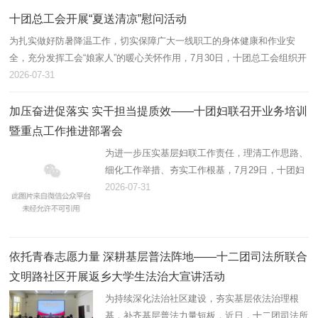
带动职工增收、壮大集体…
十团总工会开展“夏送清凉”慰问活动
为扎实做好防暑降温工作，切实保障广大一线职工的身体健康和作业安
全，充分发挥工会“娘家人”的暖心关怀作用，7月30日，十团总工会组织开
展2026年“夏送清凉”慰问活动，为坚守高温岗位的劳动者送去防暑降温物
2026-07-31
资…
加压奋进促落实 实干担当提质效——十团妇联召开业务培训
暨重点工作推进部署会
为进一步压实基层妇联工作责任，理清工作思路、
细化工作举措、夯实工作根基，7月29日，十团妇
联组织召开业务培训暨重点工作推进会，精准部署
2026-07-31
推进年度妇联重点工作，全面提升基层妇联履职服
务能力。十团党委副书记…
依托青春志愿力量 深耕基层普法阵地——十二团司法所联合
文明路社区开展返乡大学生法治大宣讲活动
为持续深化法治社区建设，夯实基层依法治理根
基，补齐基层普法力量短板，近日，十二团司法所