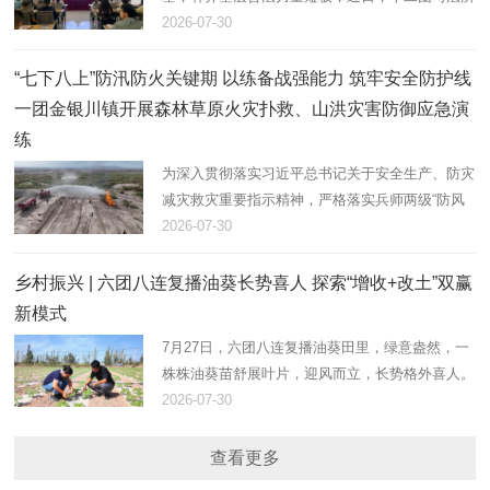
联合文明路社区，组织返乡大学生志愿者开展法治
2026-07-30
大宣讲活动，以青春力量助力基层法治建设。
“七下八上”防汛防火关键期 以练备战强能力 筑牢安全防护线
一团金银川镇开展森林草原火灾扑救、山洪灾害防御应急演
练
为深入贯彻落实习近平总书记关于安全生产、防灾
减灾救灾重要指示精神，严格落实兵师两级“防风
险、保安全、护稳定”工作部署，立足“七下八上”防
2026-07-30
汛、防火叠加关键期。7月28日，在团17连防洪
堤，一团金银川镇组织…
乡村振兴 | 六团八连复播油葵长势喜人 探索“增收+改土”双赢
新模式
7月27日，六团八连复播油葵田里，绿意盎然，一
株株油葵苗舒展叶片，迎风而立，长势格外喜人。
八连连长田翠彩正俯身田间，仔细查看植株密度与
2026-07-30
墒情，现场指导职工做好后续水肥管理和病虫害防
控。
查看更多