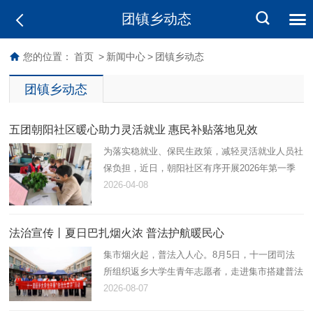
团镇乡动态
您的位置：
首页
>
新闻中心
>
团镇乡动态
团镇乡动态
五团朝阳社区暖心助力灵活就业 惠民补贴落地见效
为落实稳就业、保民生政策，减轻灵活就业人员社
保负担，近日，朝阳社区有序开展2026年第一季
度灵活就业社保补贴申请工作，以贴心服务打通民
2026-04-08
生保障“最后一公里”。
法治宣传丨夏日巴扎烟火浓 普法护航暖民心
集市烟火起，普法入人心。8月5日，十一团司法
所组织返乡大学生青年志愿者，走进集市搭建普法
小摊，开展法治宣讲活动，以青春力量解锁接地
2026-08-07
气、有温度、趣味足的普法模式。