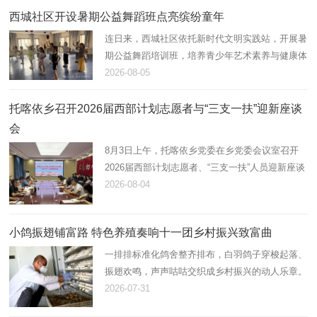
西城社区开设暑期公益舞蹈班点亮缤纷童年
连日来，西城社区依托新时代文明实践站，开展暑
期公益舞蹈培训班，培养青少年艺术素养与健康体
魄，助力未成年人全面健康成长。
2026-08-05
托喀依乡召开2026届西部计划志愿者与“三支一扶”迎新座谈
会
8月3日上午，托喀依乡党委在乡党委会议室召开
2026届西部计划志愿者、“三支一扶”人员迎新座谈
会。会议由乡党委副书记、纪委书记张茂祥主持，
2026-08-04
乡党委班子成员、各科室负责人及新到岗12名西
部计划志愿者、“三支一扶…
小鸽振翅铺富路 特色养殖奏响十一团乡村振兴致富曲
一排排标准化鸽舍整齐排布，白羽鸽子穿梭起落、
振翅欢鸣，声声咕咕交织成乡村振兴的动人乐章。
近年来，十一团立足资源优势，以“合作社+连队
2026-07-31
+能人”模式大力发展肉鸽养殖产业，小小白鸽化作