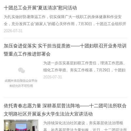
带动职工增收、壮大集体…
十团总工会开展“夏送清凉”慰问活动
为扎实做好防暑降温工作，切实保障广大一线职工的身体健康和作业安
全，充分发挥工会“娘家人”的暖心关怀作用，7月30日，十团总工会组织开
展2026年“夏送清凉”慰问活动，为坚守高温岗位的劳动者送去防暑降温物
2026-07-31
资…
加压奋进促落实 实干担当提质效——十团妇联召开业务培训
暨重点工作推进部署会
为进一步压实基层妇联工作责任，理清工作思路、
细化工作举措、夯实工作根基，7月29日，十团妇
联组织召开业务培训暨重点工作推进会，精准部署
2026-07-31
推进年度妇联重点工作，全面提升基层妇联履职服
务能力。十团党委副书记…
依托青春志愿力量 深耕基层普法阵地——十二团司法所联合
文明路社区开展返乡大学生法治大宣讲活动
为持续深化法治社区建设，夯实基层依法治理根
基，补齐基层普法力量短板，近日，十二团司法所