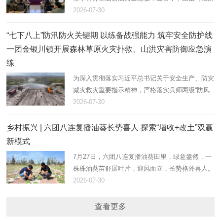
联合文明路社区，组织返乡大学生志愿者开展法治
2026-07-30
大宣讲活动，以青春力量助力基层法治建设。
“七下八上”防汛防火关键期 以练备战强能力 筑牢安全防护线
一团金银川镇开展森林草原火灾扑救、山洪灾害防御应急演
练
为深入贯彻落实习近平总书记关于安全生产、防灾
减灾救灾重要指示精神，严格落实兵师两级“防风
险、保安全、护稳定”工作部署，立足“七下八上”防
2026-07-30
汛、防火叠加关键期。7月28日，在团17连防洪
堤，一团金银川镇组织…
乡村振兴 | 六团八连复播油葵长势喜人 探索“增收+改土”双赢
新模式
7月27日，六团八连复播油葵田里，绿意盎然，一
株株油葵苗舒展叶片，迎风而立，长势格外喜人。
八连连长田翠彩正俯身田间，仔细查看植株密度与
2026-07-30
墒情，现场指导职工做好后续水肥管理和病虫害防
控。
查看更多