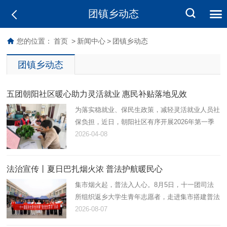
团镇乡动态
您的位置：
首页
>
新闻中心
>
团镇乡动态
团镇乡动态
五团朝阳社区暖心助力灵活就业 惠民补贴落地见效
为落实稳就业、保民生政策，减轻灵活就业人员社
保负担，近日，朝阳社区有序开展2026年第一季
度灵活就业社保补贴申请工作，以贴心服务打通民
2026-04-08
生保障“最后一公里”。
法治宣传丨夏日巴扎烟火浓 普法护航暖民心
集市烟火起，普法入人心。8月5日，十一团司法
所组织返乡大学生青年志愿者，走进集市搭建普法
小摊，开展法治宣讲活动，以青春力量解锁接地
2026-08-07
气、有温度、趣味足的普法模式。