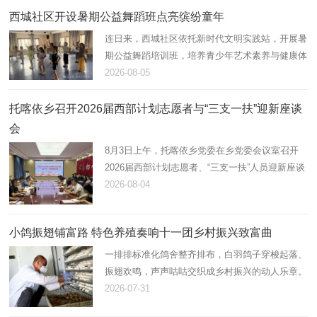
西城社区开设暑期公益舞蹈班点亮缤纷童年
连日来，西城社区依托新时代文明实践站，开展暑
期公益舞蹈培训班，培养青少年艺术素养与健康体
魄，助力未成年人全面健康成长。
2026-08-05
托喀依乡召开2026届西部计划志愿者与“三支一扶”迎新座谈
会
8月3日上午，托喀依乡党委在乡党委会议室召开
2026届西部计划志愿者、“三支一扶”人员迎新座谈
会。会议由乡党委副书记、纪委书记张茂祥主持，
2026-08-04
乡党委班子成员、各科室负责人及新到岗12名西
部计划志愿者、“三支一扶…
小鸽振翅铺富路 特色养殖奏响十一团乡村振兴致富曲
一排排标准化鸽舍整齐排布，白羽鸽子穿梭起落、
振翅欢鸣，声声咕咕交织成乡村振兴的动人乐章。
近年来，十一团立足资源优势，以“合作社+连队
2026-07-31
+能人”模式大力发展肉鸽养殖产业，小小白鸽化作