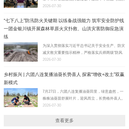
联合文明路社区，组织返乡大学生志愿者开展法治
2026-07-30
大宣讲活动，以青春力量助力基层法治建设。
“七下八上”防汛防火关键期 以练备战强能力 筑牢安全防护线
一团金银川镇开展森林草原火灾扑救、山洪灾害防御应急演
练
为深入贯彻落实习近平总书记关于安全生产、防灾
减灾救灾重要指示精神，严格落实兵师两级“防风
险、保安全、护稳定”工作部署，立足“七下八上”防
2026-07-30
汛、防火叠加关键期。7月28日，在团17连防洪
堤，一团金银川镇组织…
乡村振兴 | 六团八连复播油葵长势喜人 探索“增收+改土”双赢
新模式
7月27日，六团八连复播油葵田里，绿意盎然，一
株株油葵苗舒展叶片，迎风而立，长势格外喜人。
八连连长田翠彩正俯身田间，仔细查看植株密度与
2026-07-30
墒情，现场指导职工做好后续水肥管理和病虫害防
控。
查看更多