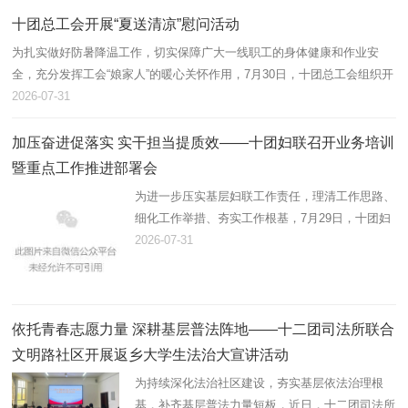
带动职工增收、壮大集体…
十团总工会开展“夏送清凉”慰问活动
为扎实做好防暑降温工作，切实保障广大一线职工的身体健康和作业安
全，充分发挥工会“娘家人”的暖心关怀作用，7月30日，十团总工会组织开
展2026年“夏送清凉”慰问活动，为坚守高温岗位的劳动者送去防暑降温物
2026-07-31
资…
加压奋进促落实 实干担当提质效——十团妇联召开业务培训
暨重点工作推进部署会
为进一步压实基层妇联工作责任，理清工作思路、
细化工作举措、夯实工作根基，7月29日，十团妇
联组织召开业务培训暨重点工作推进会，精准部署
2026-07-31
推进年度妇联重点工作，全面提升基层妇联履职服
务能力。十团党委副书记…
依托青春志愿力量 深耕基层普法阵地——十二团司法所联合
文明路社区开展返乡大学生法治大宣讲活动
为持续深化法治社区建设，夯实基层依法治理根
基，补齐基层普法力量短板，近日，十二团司法所