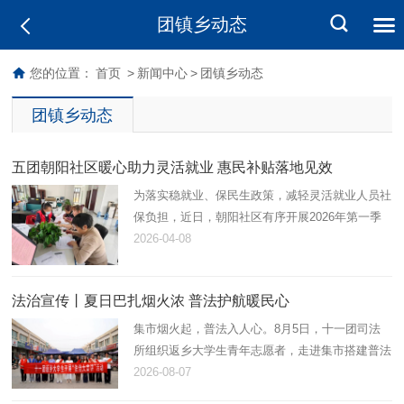
团镇乡动态
您的位置：
首页
>
新闻中心
>
团镇乡动态
团镇乡动态
五团朝阳社区暖心助力灵活就业 惠民补贴落地见效
为落实稳就业、保民生政策，减轻灵活就业人员社
保负担，近日，朝阳社区有序开展2026年第一季
度灵活就业社保补贴申请工作，以贴心服务打通民
2026-04-08
生保障“最后一公里”。
法治宣传丨夏日巴扎烟火浓 普法护航暖民心
集市烟火起，普法入人心。8月5日，十一团司法
所组织返乡大学生青年志愿者，走进集市搭建普法
小摊，开展法治宣讲活动，以青春力量解锁接地
2026-08-07
气、有温度、趣味足的普法模式。