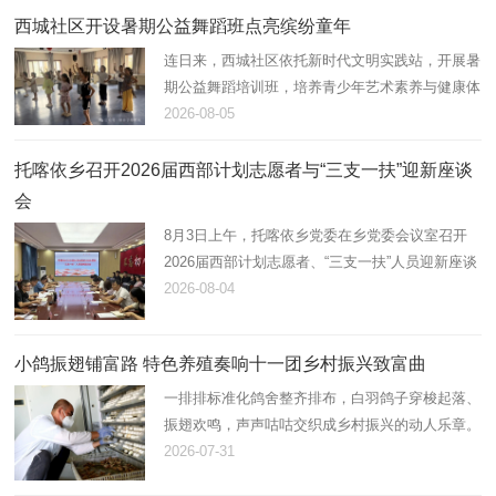
西城社区开设暑期公益舞蹈班点亮缤纷童年
连日来，西城社区依托新时代文明实践站，开展暑
期公益舞蹈培训班，培养青少年艺术素养与健康体
魄，助力未成年人全面健康成长。
2026-08-05
托喀依乡召开2026届西部计划志愿者与“三支一扶”迎新座谈
会
8月3日上午，托喀依乡党委在乡党委会议室召开
2026届西部计划志愿者、“三支一扶”人员迎新座谈
会。会议由乡党委副书记、纪委书记张茂祥主持，
2026-08-04
乡党委班子成员、各科室负责人及新到岗12名西
部计划志愿者、“三支一扶…
小鸽振翅铺富路 特色养殖奏响十一团乡村振兴致富曲
一排排标准化鸽舍整齐排布，白羽鸽子穿梭起落、
振翅欢鸣，声声咕咕交织成乡村振兴的动人乐章。
近年来，十一团立足资源优势，以“合作社+连队
2026-07-31
+能人”模式大力发展肉鸽养殖产业，小小白鸽化作