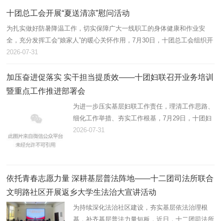
带动职工增收、壮大集体…
十团总工会开展“夏送清凉”慰问活动
为扎实做好防暑降温工作，切实保障广大一线职工的身体健康和作业安
全，充分发挥工会“娘家人”的暖心关怀作用，7月30日，十团总工会组织开
展2026年“夏送清凉”慰问活动，为坚守高温岗位的劳动者送去防暑降温物
2026-07-31
资…
加压奋进促落实 实干担当提质效——十团妇联召开业务培训
暨重点工作推进部署会
为进一步压实基层妇联工作责任，理清工作思路、
细化工作举措、夯实工作根基，7月29日，十团妇
联组织召开业务培训暨重点工作推进会，精准部署
2026-07-31
推进年度妇联重点工作，全面提升基层妇联履职服
务能力。十团党委副书记…
依托青春志愿力量 深耕基层普法阵地——十二团司法所联合
文明路社区开展返乡大学生法治大宣讲活动
为持续深化法治社区建设，夯实基层依法治理根
基，补齐基层普法力量短板，近日，十二团司法所