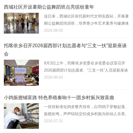
西城社区开设暑期公益舞蹈班点亮缤纷童年
连日来，西城社区依托新时代文明实践站，开展暑
期公益舞蹈培训班，培养青少年艺术素养与健康体
魄，助力未成年人全面健康成长。
2026-08-05
托喀依乡召开2026届西部计划志愿者与“三支一扶”迎新座谈
会
8月3日上午，托喀依乡党委在乡党委会议室召开
2026届西部计划志愿者、“三支一扶”人员迎新座谈
会。会议由乡党委副书记、纪委书记张茂祥主持，
2026-08-04
乡党委班子成员、各科室负责人及新到岗12名西
部计划志愿者、“三支一扶…
小鸽振翅铺富路 特色养殖奏响十一团乡村振兴致富曲
一排排标准化鸽舍整齐排布，白羽鸽子穿梭起落、
振翅欢鸣，声声咕咕交织成乡村振兴的动人乐章。
近年来，十一团立足资源优势，以“合作社+连队
2026-07-31
+能人”模式大力发展肉鸽养殖产业，小小白鸽化作