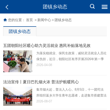
团镇乡动态
您的位置：
首页
>
新闻中心
>
团镇乡动态
团镇乡动态
五团朝阳社区暖心助力灵活就业 惠民补贴落地见效
为落实稳就业、保民生政策，减轻灵活就业人员社
保负担，近日，朝阳社区有序开展2026年第一季
度灵活就业社保补贴申请工作，以贴心服务打通民
2026-04-08
生保障“最后一公里”。
法治宣传丨夏日巴扎烟火浓 普法护航暖民心
集市烟火起，普法入人心。8月5日，十一团司法
所组织返乡大学生青年志愿者，走进集市搭建普法
小摊，开展法治宣讲活动，以青春力量解锁接地
2026-08-07
气、有温度、趣味足的普法模式。