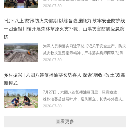
联合文明路社区，组织返乡大学生志愿者开展法治
2026-07-30
大宣讲活动，以青春力量助力基层法治建设。
“七下八上”防汛防火关键期 以练备战强能力 筑牢安全防护线
一团金银川镇开展森林草原火灾扑救、山洪灾害防御应急演
练
为深入贯彻落实习近平总书记关于安全生产、防灾
减灾救灾重要指示精神，严格落实兵师两级“防风
险、保安全、护稳定”工作部署，立足“七下八上”防
2026-07-30
汛、防火叠加关键期。7月28日，在团17连防洪
堤，一团金银川镇组织…
乡村振兴 | 六团八连复播油葵长势喜人 探索“增收+改土”双赢
新模式
7月27日，六团八连复播油葵田里，绿意盎然，一
株株油葵苗舒展叶片，迎风而立，长势格外喜人。
八连连长田翠彩正俯身田间，仔细查看植株密度与
2026-07-30
墒情，现场指导职工做好后续水肥管理和病虫害防
控。
查看更多