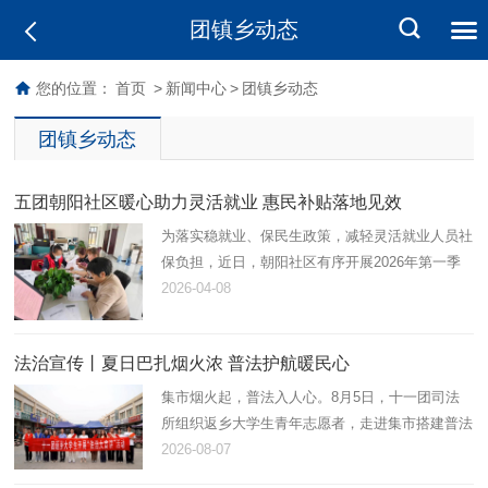
团镇乡动态
您的位置：
首页
>
新闻中心
>
团镇乡动态
团镇乡动态
五团朝阳社区暖心助力灵活就业 惠民补贴落地见效
为落实稳就业、保民生政策，减轻灵活就业人员社
保负担，近日，朝阳社区有序开展2026年第一季
度灵活就业社保补贴申请工作，以贴心服务打通民
2026-04-08
生保障“最后一公里”。
法治宣传丨夏日巴扎烟火浓 普法护航暖民心
集市烟火起，普法入人心。8月5日，十一团司法
所组织返乡大学生青年志愿者，走进集市搭建普法
小摊，开展法治宣讲活动，以青春力量解锁接地
2026-08-07
气、有温度、趣味足的普法模式。