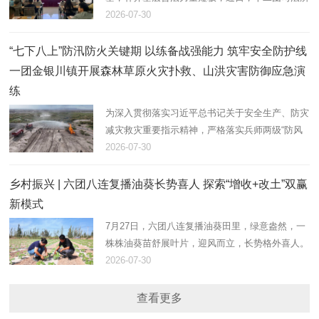
联合文明路社区，组织返乡大学生志愿者开展法治
2026-07-30
大宣讲活动，以青春力量助力基层法治建设。
“七下八上”防汛防火关键期 以练备战强能力 筑牢安全防护线
一团金银川镇开展森林草原火灾扑救、山洪灾害防御应急演
练
为深入贯彻落实习近平总书记关于安全生产、防灾
减灾救灾重要指示精神，严格落实兵师两级“防风
险、保安全、护稳定”工作部署，立足“七下八上”防
2026-07-30
汛、防火叠加关键期。7月28日，在团17连防洪
堤，一团金银川镇组织…
乡村振兴 | 六团八连复播油葵长势喜人 探索“增收+改土”双赢
新模式
7月27日，六团八连复播油葵田里，绿意盎然，一
株株油葵苗舒展叶片，迎风而立，长势格外喜人。
八连连长田翠彩正俯身田间，仔细查看植株密度与
2026-07-30
墒情，现场指导职工做好后续水肥管理和病虫害防
控。
查看更多