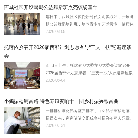
西城社区开设暑期公益舞蹈班点亮缤纷童年
连日来，西城社区依托新时代文明实践站，开展暑
期公益舞蹈培训班，培养青少年艺术素养与健康体
魄，助力未成年人全面健康成长。
2026-08-05
托喀依乡召开2026届西部计划志愿者与“三支一扶”迎新座谈
会
8月3日上午，托喀依乡党委在乡党委会议室召开
2026届西部计划志愿者、“三支一扶”人员迎新座谈
会。会议由乡党委副书记、纪委书记张茂祥主持，
2026-08-04
乡党委班子成员、各科室负责人及新到岗12名西
部计划志愿者、“三支一扶…
小鸽振翅铺富路 特色养殖奏响十一团乡村振兴致富曲
一排排标准化鸽舍整齐排布，白羽鸽子穿梭起落、
振翅欢鸣，声声咕咕交织成乡村振兴的动人乐章。
近年来，十一团立足资源优势，以“合作社+连队
2026-07-31
+能人”模式大力发展肉鸽养殖产业，小小白鸽化作