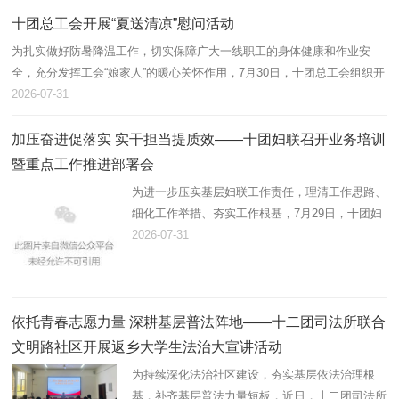
带动职工增收、壮大集体…
十团总工会开展“夏送清凉”慰问活动
为扎实做好防暑降温工作，切实保障广大一线职工的身体健康和作业安
全，充分发挥工会“娘家人”的暖心关怀作用，7月30日，十团总工会组织开
展2026年“夏送清凉”慰问活动，为坚守高温岗位的劳动者送去防暑降温物
2026-07-31
资…
加压奋进促落实 实干担当提质效——十团妇联召开业务培训
暨重点工作推进部署会
为进一步压实基层妇联工作责任，理清工作思路、
细化工作举措、夯实工作根基，7月29日，十团妇
联组织召开业务培训暨重点工作推进会，精准部署
2026-07-31
推进年度妇联重点工作，全面提升基层妇联履职服
务能力。十团党委副书记…
依托青春志愿力量 深耕基层普法阵地——十二团司法所联合
文明路社区开展返乡大学生法治大宣讲活动
为持续深化法治社区建设，夯实基层依法治理根
基，补齐基层普法力量短板，近日，十二团司法所