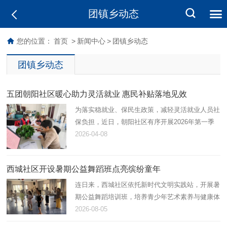
团镇乡动态
您的位置：
首页
>
新闻中心
>
团镇乡动态
团镇乡动态
五团朝阳社区暖心助力灵活就业 惠民补贴落地见效
为落实稳就业、保民生政策，减轻灵活就业人员社
保负担，近日，朝阳社区有序开展2026年第一季
度灵活就业社保补贴申请工作，以贴心服务打通民
2026-04-08
生保障“最后一公里”。
西城社区开设暑期公益舞蹈班点亮缤纷童年
连日来，西城社区依托新时代文明实践站，开展暑
期公益舞蹈培训班，培养青少年艺术素养与健康体
魄，助力未成年人全面健康成长。
2026-08-05