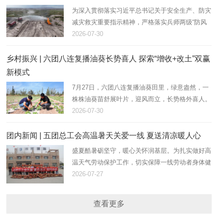
为深入贯彻落实习近平总书记关于安全生产、防灾
减灾救灾重要指示精神，严格落实兵师两级“防风
险、保安全、护稳定”工作部署，立足“七下八上”防
2026-07-30
汛、防火叠加关键期。7月28日，在团17连防洪
堤，一团金银川镇组织…
乡村振兴 | 六团八连复播油葵长势喜人 探索“增收+改土”双赢
新模式
7月27日，六团八连复播油葵田里，绿意盎然，一
株株油葵苗舒展叶片，迎风而立，长势格外喜人。
八连连长田翠彩正俯身田间，仔细查看植株密度与
2026-07-30
墒情，现场指导职工做好后续水肥管理和病虫害防
控。
团内新闻 | 五团总工会高温暑天关爱一线 夏送清凉暖人心
盛夏酷暑砺坚守，暖心关怀润基层。为扎实做好高
温天气劳动保护工作，切实保障一线劳动者身体健
康，传递组织温暖、凝聚奋进力量。近日，在团镇
2026-07-27
党委关爱下，五团总工会组织开展“夏送清凉、助
农惠警”慰问活动，为坚…
查看更多