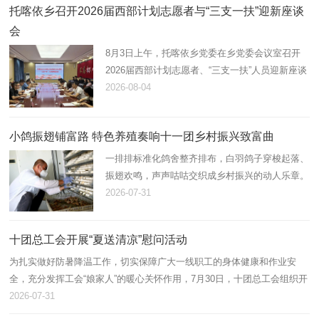
托喀依乡召开2026届西部计划志愿者与“三支一扶”迎新座谈
会
8月3日上午，托喀依乡党委在乡党委会议室召开
2026届西部计划志愿者、“三支一扶”人员迎新座谈
会。会议由乡党委副书记、纪委书记张茂祥主持，
2026-08-04
乡党委班子成员、各科室负责人及新到岗12名西
部计划志愿者、“三支一扶…
小鸽振翅铺富路 特色养殖奏响十一团乡村振兴致富曲
一排排标准化鸽舍整齐排布，白羽鸽子穿梭起落、
振翅欢鸣，声声咕咕交织成乡村振兴的动人乐章。
近年来，十一团立足资源优势，以“合作社+连队
2026-07-31
+能人”模式大力发展肉鸽养殖产业，小小白鸽化作
带动职工增收、壮大集体…
十团总工会开展“夏送清凉”慰问活动
为扎实做好防暑降温工作，切实保障广大一线职工的身体健康和作业安
全，充分发挥工会“娘家人”的暖心关怀作用，7月30日，十团总工会组织开
展2026年“夏送清凉”慰问活动，为坚守高温岗位的劳动者送去防暑降温物
2026-07-31
资…