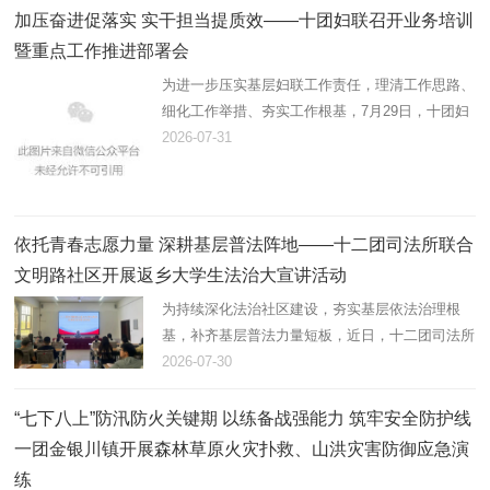
加压奋进促落实 实干担当提质效——十团妇联召开业务培训
暨重点工作推进部署会
为进一步压实基层妇联工作责任，理清工作思路、
细化工作举措、夯实工作根基，7月29日，十团妇
联组织召开业务培训暨重点工作推进会，精准部署
2026-07-31
推进年度妇联重点工作，全面提升基层妇联履职服
务能力。十团党委副书记…
依托青春志愿力量 深耕基层普法阵地——十二团司法所联合
文明路社区开展返乡大学生法治大宣讲活动
为持续深化法治社区建设，夯实基层依法治理根
基，补齐基层普法力量短板，近日，十二团司法所
联合文明路社区，组织返乡大学生志愿者开展法治
2026-07-30
大宣讲活动，以青春力量助力基层法治建设。
“七下八上”防汛防火关键期 以练备战强能力 筑牢安全防护线
一团金银川镇开展森林草原火灾扑救、山洪灾害防御应急演
练