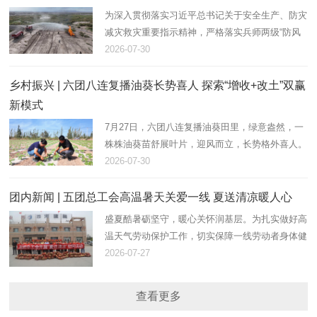
为深入贯彻落实习近平总书记关于安全生产、防灾
减灾救灾重要指示精神，严格落实兵师两级“防风
险、保安全、护稳定”工作部署，立足“七下八上”防
2026-07-30
汛、防火叠加关键期。7月28日，在团17连防洪
堤，一团金银川镇组织…
乡村振兴 | 六团八连复播油葵长势喜人 探索“增收+改土”双赢
新模式
7月27日，六团八连复播油葵田里，绿意盎然，一
株株油葵苗舒展叶片，迎风而立，长势格外喜人。
八连连长田翠彩正俯身田间，仔细查看植株密度与
2026-07-30
墒情，现场指导职工做好后续水肥管理和病虫害防
控。
团内新闻 | 五团总工会高温暑天关爱一线 夏送清凉暖人心
盛夏酷暑砺坚守，暖心关怀润基层。为扎实做好高
温天气劳动保护工作，切实保障一线劳动者身体健
康，传递组织温暖、凝聚奋进力量。近日，在团镇
2026-07-27
党委关爱下，五团总工会组织开展“夏送清凉、助
农惠警”慰问活动，为坚…
查看更多