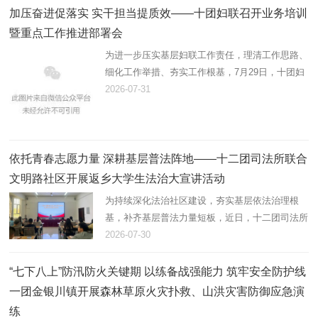
加压奋进促落实 实干担当提质效——十团妇联召开业务培训
暨重点工作推进部署会
为进一步压实基层妇联工作责任，理清工作思路、
细化工作举措、夯实工作根基，7月29日，十团妇
联组织召开业务培训暨重点工作推进会，精准部署
2026-07-31
推进年度妇联重点工作，全面提升基层妇联履职服
务能力。十团党委副书记…
依托青春志愿力量 深耕基层普法阵地——十二团司法所联合
文明路社区开展返乡大学生法治大宣讲活动
为持续深化法治社区建设，夯实基层依法治理根
基，补齐基层普法力量短板，近日，十二团司法所
联合文明路社区，组织返乡大学生志愿者开展法治
2026-07-30
大宣讲活动，以青春力量助力基层法治建设。
“七下八上”防汛防火关键期 以练备战强能力 筑牢安全防护线
一团金银川镇开展森林草原火灾扑救、山洪灾害防御应急演
练