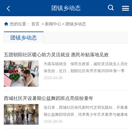
团镇乡动态
您的位置：
首页
>
新闻中心
>
团镇乡动态
团镇乡动态
五团朝阳社区暖心助力灵活就业 惠民补贴落地见效
为落实稳就业、保民生政策，减轻灵活就业人员社
保负担，近日，朝阳社区有序开展2026年第一季
度灵活就业社保补贴申请工作，以贴心服务打通民
2026-04-08
生保障“最后一公里”。
西城社区开设暑期公益舞蹈班点亮缤纷童年
连日来，西城社区依托新时代文明实践站，开展暑
期公益舞蹈培训班，培养青少年艺术素养与健康体
魄，助力未成年人全面健康成长。
2026-08-05