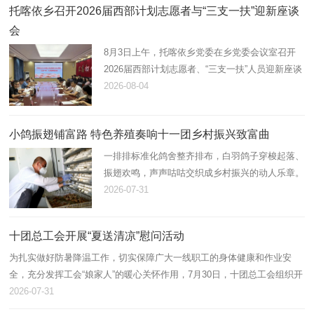
托喀依乡召开2026届西部计划志愿者与“三支一扶”迎新座谈
会
8月3日上午，托喀依乡党委在乡党委会议室召开
2026届西部计划志愿者、“三支一扶”人员迎新座谈
会。会议由乡党委副书记、纪委书记张茂祥主持，
2026-08-04
乡党委班子成员、各科室负责人及新到岗12名西
部计划志愿者、“三支一扶…
小鸽振翅铺富路 特色养殖奏响十一团乡村振兴致富曲
一排排标准化鸽舍整齐排布，白羽鸽子穿梭起落、
振翅欢鸣，声声咕咕交织成乡村振兴的动人乐章。
近年来，十一团立足资源优势，以“合作社+连队
2026-07-31
+能人”模式大力发展肉鸽养殖产业，小小白鸽化作
带动职工增收、壮大集体…
十团总工会开展“夏送清凉”慰问活动
为扎实做好防暑降温工作，切实保障广大一线职工的身体健康和作业安
全，充分发挥工会“娘家人”的暖心关怀作用，7月30日，十团总工会组织开
展2026年“夏送清凉”慰问活动，为坚守高温岗位的劳动者送去防暑降温物
2026-07-31
资…