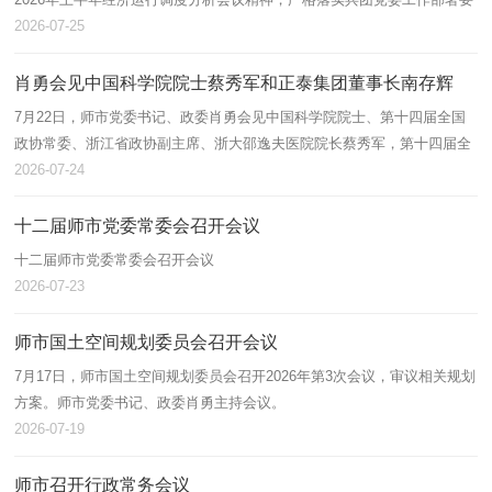
求，全面总结上半年投资运行、项目建设、招商引资工作开展情况，分析
2026-07-25
研判当前…
肖勇会见中国科学院院士蔡秀军和正泰集团董事长南存辉
7月22日，师市党委书记、政委肖勇会见中国科学院院士、第十四届全国
政协常委、浙江省政协副主席、浙大邵逸夫医院院长蔡秀军，第十四届全
国政协常委、浙商总会会长、正泰集团董事长南存辉，围绕建设国家区域
2026-07-24
医疗中…
十二届师市党委常委会召开会议
十二届师市党委常委会召开会议
2026-07-23
师市国土空间规划委员会召开会议
7月17日，师市国土空间规划委员会召开2026年第3次会议，审议相关规划
方案。师市党委书记、政委肖勇主持会议。
2026-07-19
师市召开行政常务会议