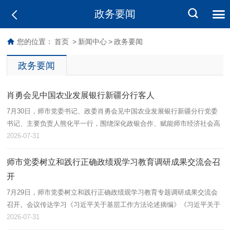
政务要闻
您的位置：
首页
>
新闻中心
>
政务要闻
政务要闻
肖勇会见中国农业发展银行新疆分行客人
7月30日，师市党委书记、政委肖勇会见中国农业发展银行新疆分行党委
书记、主要负责人熊化平一行，围绕深化政银合作、赋能师市经济社会高
质量发展、实现互利共赢等方面座谈交流，凝聚合作共识。
2026-07-31
师市党委树立和践行正确政绩观学习教育调研成果交流会召
开
7月29日，师市党委树立和践行正确政绩观学习教育专题调研成果交流会
召开。会议传达学习《习近平关于基层工作方法论述摘编》《习近平关于
基层工作方法的重要论述学习读本》精神，抓实调研成果转化运用，把学
2026-07-31
习教育…