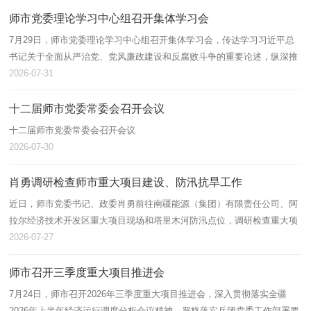
师市党委理论学习中心组召开集体学习会
7月29日，师市党委理论学习中心组召开集体学习会，传达学习习近平总
书记关于全面从严治党、党风廉政建设和反腐败斗争的重要论述，纵深推
进师市全面从严治党，抓实抓细党风廉政建设和反腐败斗争各项工作。师
2026-07-31
市党委…
十二届师市党委常委会召开会议
十二届师市党委常委会召开会议
2026-07-30
肖勇调研检查师市重大项目建设、防汛抗旱工作
近日，师市党委书记、政委肖勇前往南疆能源（集团）有限责任公司、阿
拉尔经济技术开发区重大项目现场和塔里木河防汛点位，调研检查重大项
目建设推进、防汛抗旱工作，实地督导工作落实，细化部署重点任务。他
2026-07-27
强调，…
师市召开三季度重大项目推进会
7月24日，师市召开2026年三季度重大项目推进会，深入贯彻落实全疆
2026年上半年经济运行调度分析会议精神，严格落实兵团党委工作部署要