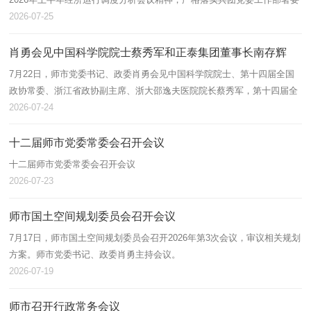
求，全面总结上半年投资运行、项目建设、招商引资工作开展情况，分析
2026-07-25
研判当前…
肖勇会见中国科学院院士蔡秀军和正泰集团董事长南存辉
7月22日，师市党委书记、政委肖勇会见中国科学院院士、第十四届全国
政协常委、浙江省政协副主席、浙大邵逸夫医院院长蔡秀军，第十四届全
国政协常委、浙商总会会长、正泰集团董事长南存辉，围绕建设国家区域
2026-07-24
医疗中…
十二届师市党委常委会召开会议
十二届师市党委常委会召开会议
2026-07-23
师市国土空间规划委员会召开会议
7月17日，师市国土空间规划委员会召开2026年第3次会议，审议相关规划
方案。师市党委书记、政委肖勇主持会议。
2026-07-19
师市召开行政常务会议