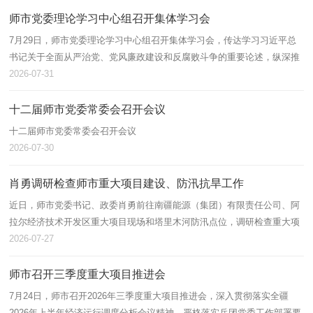
师市党委理论学习中心组召开集体学习会
7月29日，师市党委理论学习中心组召开集体学习会，传达学习习近平总
书记关于全面从严治党、党风廉政建设和反腐败斗争的重要论述，纵深推
进师市全面从严治党，抓实抓细党风廉政建设和反腐败斗争各项工作。师
2026-07-31
市党委…
十二届师市党委常委会召开会议
十二届师市党委常委会召开会议
2026-07-30
肖勇调研检查师市重大项目建设、防汛抗旱工作
近日，师市党委书记、政委肖勇前往南疆能源（集团）有限责任公司、阿
拉尔经济技术开发区重大项目现场和塔里木河防汛点位，调研检查重大项
目建设推进、防汛抗旱工作，实地督导工作落实，细化部署重点任务。他
2026-07-27
强调，…
师市召开三季度重大项目推进会
7月24日，师市召开2026年三季度重大项目推进会，深入贯彻落实全疆
2026年上半年经济运行调度分析会议精神，严格落实兵团党委工作部署要