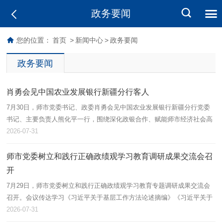
政务要闻
您的位置：
首页
>
新闻中心
>
政务要闻
政务要闻
肖勇会见中国农业发展银行新疆分行客人
7月30日，师市党委书记、政委肖勇会见中国农业发展银行新疆分行党委
书记、主要负责人熊化平一行，围绕深化政银合作、赋能师市经济社会高
质量发展、实现互利共赢等方面座谈交流，凝聚合作共识。
2026-07-31
师市党委树立和践行正确政绩观学习教育调研成果交流会召
开
7月29日，师市党委树立和践行正确政绩观学习教育专题调研成果交流会
召开。会议传达学习《习近平关于基层工作方法论述摘编》《习近平关于
基层工作方法的重要论述学习读本》精神，抓实调研成果转化运用，把学
2026-07-31
习教育…