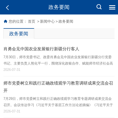
政务要闻
您的位置：
首页
>
新闻中心
>
政务要闻
政务要闻
肖勇会见中国农业发展银行新疆分行客人
7月30日，师市党委书记、政委肖勇会见中国农业发展银行新疆分行党委
书记、主要负责人熊化平一行，围绕深化政银合作、赋能师市经济社会高
质量发展、实现互利共赢等方面座谈交流，凝聚合作共识。
2026-07-31
师市党委树立和践行正确政绩观学习教育调研成果交流会召
开
7月29日，师市党委树立和践行正确政绩观学习教育专题调研成果交流会
召开。会议传达学习《习近平关于基层工作方法论述摘编》《习近平关于
基层工作方法的重要论述学习读本》精神，抓实调研成果转化运用，把学
2026-07-31
习教育…