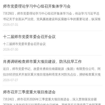
师市党委理论学习中心组召开集体学习会
7月29日，师市党委理论学习中心组召开集体学习会，传达学习习近平总
书记关于全面从严治党、党风廉政建设和反腐败斗争的重要论述，纵深推
进师市全面从严治党，抓实抓细党风廉政建设和反腐败斗争各项工作。师
2026-07-31
市党委…
十二届师市党委常委会召开会议
十二届师市党委常委会召开会议
2026-07-30
肖勇调研检查师市重大项目建设、防汛抗旱工作
近日，师市党委书记、政委肖勇前往南疆能源（集团）有限责任公司、阿
拉尔经济技术开发区重大项目现场和塔里木河防汛点位，调研检查重大项
目建设推进、防汛抗旱工作，实地督导工作落实，细化部署重点任务。他
2026-07-27
强调，…
师市召开三季度重大项目推进会
7月24日，师市召开2026年三季度重大项目推进会，深入贯彻落实全疆
2026年上半年经济运行调度分析会议精神，严格落实兵团党委工作部署要