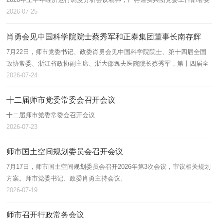
求，全面总结上半年投资运行、项目建设、招商引资工作开展情况，分析
2026-07-25
研判当前…
肖勇会见中国科学院院士蔡秀军和正泰集团董事长南存辉
7月22日，师市党委书记、政委肖勇会见中国科学院院士、第十四届全国
政协常委、浙江省政协副主席、浙大邵逸夫医院院长蔡秀军，第十四届全
国政协常委、浙商总会会长、正泰集团董事长南存辉，围绕建设国家区域
2026-07-24
医疗中…
十二届师市党委常委会召开会议
十二届师市党委常委会召开会议
2026-07-23
师市国土空间规划委员会召开会议
7月17日，师市国土空间规划委员会召开2026年第3次会议，审议相关规划
方案。师市党委书记、政委肖勇主持会议。
2026-07-19
师市召开行政常务会议