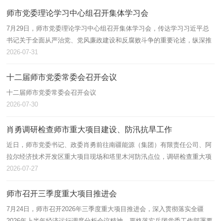
师市党委理论学习中心组召开集体学习会
7月29日，师市党委理论学习中心组召开集体学习会，传达学习习近平总
书记关于全面从严治党、党风廉政建设和反腐败斗争的重要论述，纵深推
进师市全面从严治党，抓实抓细党风廉政建设和反腐败斗争各项工作。师
2026-07-31
市党委…
十二届师市党委常委会召开会议
十二届师市党委常委会召开会议
2026-07-30
肖勇调研检查师市重大项目建设、防汛抗旱工作
近日，师市党委书记、政委肖勇前往南疆能源（集团）有限责任公司、阿
拉尔经济技术开发区重大项目现场和塔里木河防汛点位，调研检查重大项
目建设推进、防汛抗旱工作，实地督导工作落实，细化部署重点任务。他
2026-07-27
强调，…
师市召开三季度重大项目推进会
7月24日，师市召开2026年三季度重大项目推进会，深入贯彻落实全疆
2026年上半年经济运行调度分析会议精神，严格落实兵团党委工作部署要