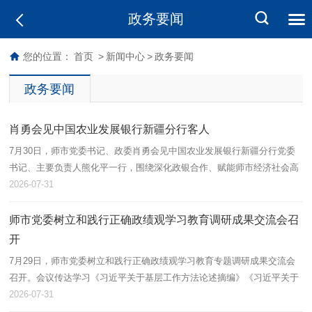
政务要闻
您的位置：
首页
>
新闻中心
>
政务要闻
政务要闻
肖勇会见中国农业发展银行新疆分行客人
7月30日，师市党委书记、政委肖勇会见中国农业发展银行新疆分行党委
书记、主要负责人熊化平一行，围绕深化政银合作、赋能师市经济社会高
质量发展、实现互利共赢等方面座谈交流，凝聚合作共识。
2026-07-31
师市党委树立和践行正确政绩观学习教育调研成果交流会召
开
7月29日，师市党委树立和践行正确政绩观学习教育专题调研成果交流会
召开。会议传达学习《习近平关于基层工作方法论述摘编》《习近平关于
基层工作方法的重要论述学习读本》精神，抓实调研成果转化运用，把学
2026-07-31
习教育…