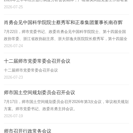
求，全面总结上半年投资运行、项目建设、招商引资工作开展情况，分析
2026-07-25
研判当前…
肖勇会见中国科学院院士蔡秀军和正泰集团董事长南存辉
7月22日，师市党委书记、政委肖勇会见中国科学院院士、第十四届全国
政协常委、浙江省政协副主席、浙大邵逸夫医院院长蔡秀军，第十四届全
国政协常委、浙商总会会长、正泰集团董事长南存辉，围绕建设国家区域
2026-07-24
医疗中…
十二届师市党委常委会召开会议
十二届师市党委常委会召开会议
2026-07-23
师市国土空间规划委员会召开会议
7月17日，师市国土空间规划委员会召开2026年第3次会议，审议相关规划
方案。师市党委书记、政委肖勇主持会议。
2026-07-19
师市召开行政常务会议