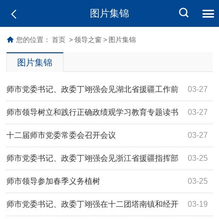
图片集锦
您的位置：
首页
>
领导之窗
>
图片集锦
图片集锦
师市党委书记、政委丁翊强会见湖北省援疆工作前
03-27
方指挥部一行
师市领导树立和践行正确政绩观学习教育专题读书
03-27
班开班
十二届师市党委常委会召开会议
03-27
师市党委书记、政委丁翊强会见浙江省援疆指挥部
03-25
一行
师市领导参加春季义务植树
03-25
师市党委书记、政委丁翊强在十二团塔南镇和经开
03-19