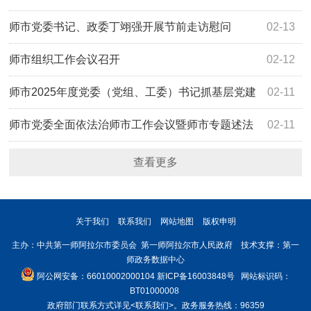
师市党委书记、政委丁翊强开展节前走访慰问
02-13
师市组织工作会议召开
02-12
师市2025年度党委（党组、工委）书记抓基层党建
02-11
工作述职评议会召开
师市党委全面依法治师市工作会议暨师市专题述法
02-11
工作会议召开
查看更多
关于我们
联系我们
网站地图
版权申明
主办：中共第一师阿拉尔市委员会 第一师阿拉尔市人民政府 技术支撑：第一
师政务数据中心
阿公网安备：66010002000104
新ICP备16003848号
网站标识码：
BT01000008
政府部门联系方式详见
<联系我们>
。政务服务热线：96359