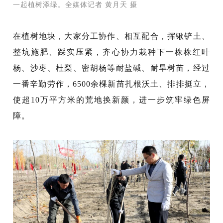
一起植树添绿。全媒体记者 黄月天 摄
在植树地块，大家分工协作、相互配合，挥锹铲土、
整坑施肥、踩实压紧，齐心
协力栽种下一株株红叶
杨、沙枣、杜梨、密胡杨等耐盐碱、耐旱树苗，
经过
一番辛勤劳作，
6500余棵新苗扎根沃土、排排挺立，
使超10万平方米的荒地换新颜，进一步筑牢绿色屏
障。