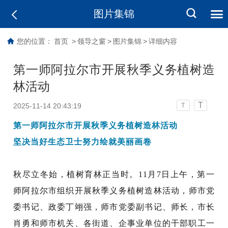
图片集锦
您的位置：
首页
>
领导之窗
>
图片集锦
>
详细内容
第一师阿拉尔市开展秋季义务植树造
林活动
T
2025-11-14 20:43:19
T
第一师阿拉尔市开展秋季
义务植树
造林
活动
坚决当好生态卫士
努力绘就美丽画卷
秋尽立冬始，植树育林正当时。
11月7日上午，第一
师阿拉尔市组织开展秋季义务植树造林活动，
师市
党
委书记、政委丁翊强，师市党委副书记、师长，市长
肖勇和师市机关、各街道、企事业单位的干部职工一