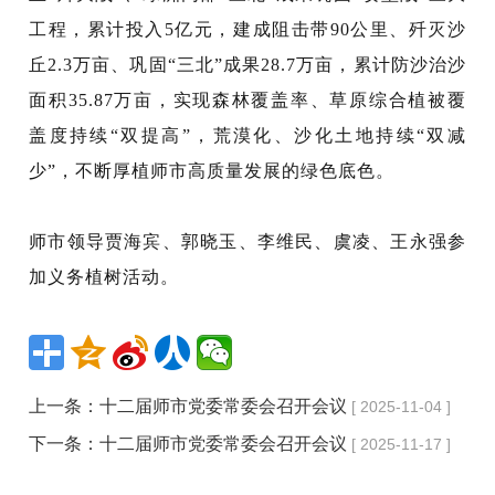
工程，累计投入5亿元，建成阻击带90公里、歼灭沙
丘2.3万亩、巩固“三北
”
成果28.7万亩，累计防沙治沙
面积35.87万亩，实现森林覆盖率、草原综合植被覆
盖度持续“双提高”，荒漠化、沙化土地持续“双减
少”，不断厚植师市高质量发展的绿色底色。
师市领导
贾海宾
、郭晓玉、李
维民
、
虞凌、王永强
参
加义务植树活动。
上一条：
十二届师市党委常委会召开会议
[ 2025-11-04 ]
下一条：
十二届师市党委常委会召开会议
[ 2025-11-17 ]