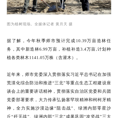
图为植树现场。全媒体记者 黄月天 摄
据了解，今年秋季师市预计完成
10.39万亩造林任
务，其中新造林6.99万亩，补植补造3.4万亩,
计划种
植
各类林木
1141.05
万株（含灌木）
。
近年来，师市党委深入贯彻落实习近平总书记在加强
荒漠化综合防治和推进
“三北”等重点生态工程建设座
谈会上的重要讲话精神，贯彻落实自治区党委和兵团
党委部署要求，大力传承弘扬塞罕坝精神和柯柯牙精
神，全力实施沙漠边缘“阻击战”、绿洲内部零星沙
丘“歼灭战”、绿洲内部“三北
”
成果巩固“攻坚战”三大