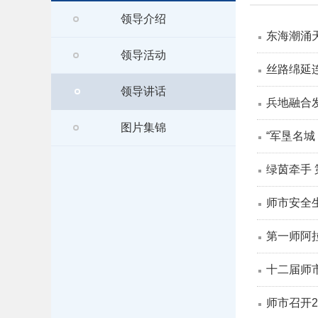
领导介绍
东海潮涌
领导活动
丝路绵延
领导讲话
兵地融合
图片集锦
“军垦名
绿茵牵手 
师市安全
第一师阿拉
十二届师
师市召开2