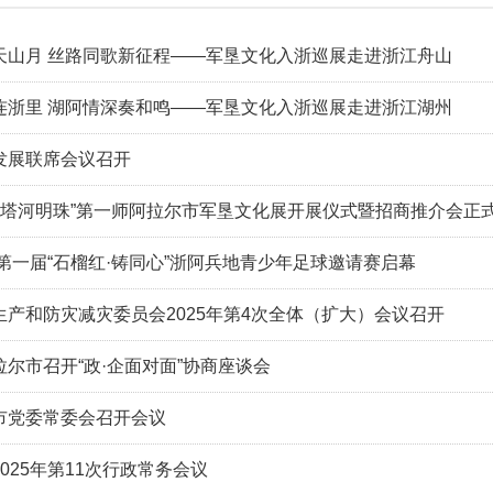
天山月 丝路同歌新征程——军垦文化入浙巡展走进浙江舟山
连浙里 湖阿情深奏和鸣——军垦文化入浙巡展走进浙江湖州
发展联席会议召开
城 塔河明珠”第一师阿拉尔市军垦文化展开展仪式暨招商推介会正
第一届“石榴红·铸同心”浙阿兵地青少年足球邀请赛启幕
生产和防灾减灾委员会2025年第4次全体（扩大）会议召开
尔市召开“政·企面对面”协商座谈会
市党委常委会召开会议
025年第11次行政常务会议