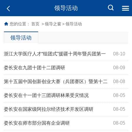
领导活动
您的位置：
首页
>
领导之窗
>
领导活动
领导活动
浙江大学医疗人才“组团式”援疆十周年暨兵团第一
08-10
师医院高质量发展学术研讨会召开
娄长安在九团十团十二团调研
08-09
第十五届中国创新创业大赛（兵团赛区）暨第十二
08-08
届兵团创新创业大赛（塔里木河杯）决赛开幕
娄长安在十一团十三团调研林果受灾情况
08-05
娄长安在国家级阿拉尔经济技术开发区调研
08-05
娄长安在师市部分国有企业调研
08-05