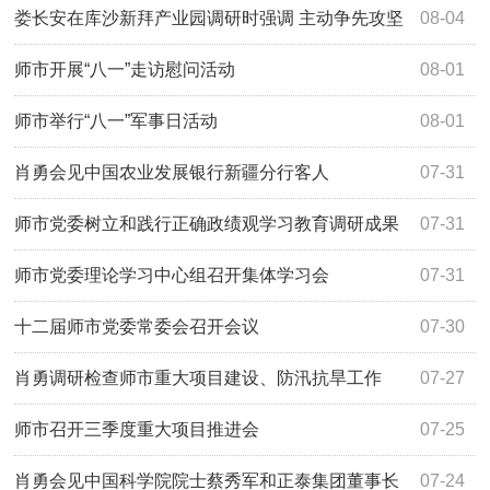
娄长安在库沙新拜产业园调研时强调 主动争先攻坚
08-04
克难 为师市经济发展多作贡献
师市开展“八一”走访慰问活动
08-01
师市举行“八一”军事日活动
08-01
肖勇会见中国农业发展银行新疆分行客人
07-31
师市党委树立和践行正确政绩观学习教育调研成果
07-31
交流会召开
师市党委理论学习中心组召开集体学习会
07-31
十二届师市党委常委会召开会议
07-30
肖勇调研检查师市重大项目建设、防汛抗旱工作
07-27
师市召开三季度重大项目推进会
07-25
肖勇会见中国科学院院士蔡秀军和正泰集团董事长
07-24