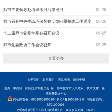
师市主要领导赴塔里木河沿岸巡河
06-28
师市召开中央生态环保督察反馈问题整改工作调度
06-26
推进会
十二届师市党委常委会召开会议
06-25
师市党委政协工作会议召开
06-25
查看更多
关于我们
联系我们
网站地图
版权申明
主办：中共第一师阿拉尔市委员会 第一师阿拉尔市人民政府 技术支撑：第一
师政务数据中心
阿公网安备：66010002000104
新ICP备16003848号
网站标识码：
BT01000008
政府部门联系方式详见
<联系我们>
。政务服务热线：96359