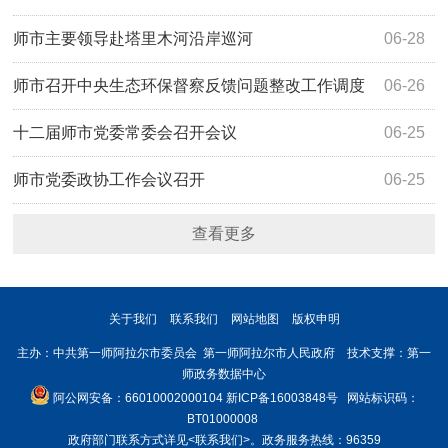
师市主要领导赴塔里木河沿岸巡河
06-28
师市召开中央生态环保督察反馈问题整改工作调度
06-26
推进会
十二届师市党委常委会召开会议
06-25
师市党委政协工作会议召开
06-25
查看更多
关于我们
联系我们
网站地图
版权申明
主办：中共第一师阿拉尔市委员会 第一师阿拉尔市人民政府 技术支撑：第一
师政务数据中心
阿公网安备：66010002000104
新ICP备16003848号
网站标识码：
BT01000008
政府部门联系方式详见
<联系我们>
。政务服务热线：96359