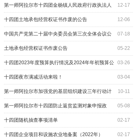
第一师阿拉尔市十四团金杨镇人民政府行政执法人
12-17
员信息公示表
十四团土地承包经营权证书作废的公告
12-06
中国共产党第二十届中央委员会第三次全体会议公
07-18
报
土地承包经营权证书作废公告
05-22
十四团2023年度预算执行情况及2024年年初预算公
03-26
开情况说明
十四团夜市满减活动来啦！
03-04
第一师阿拉尔市加强党的基层组织建设三年行动计
10-11
划（2023—2025年）
第一师阿拉尔市十四团防止返贫监测对象申报政
05-08
策“明白纸”
十四团随机抽查事项清单
02-17
十四团企业项目和设施农业地备案（2022年）
02-17