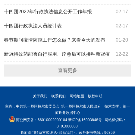
十四团2022年行政执法信息公开工作年报
02-17
十四团行政执法人员统计表
02-17
春节期间疫情防控工作怎么做？来看今天的发布
01-20
会！
新冠特效药能否自行服用、痊愈后可以接种新冠疫
12-22
苗吗？权威回应！
查看更多
关于我们
联系我们
网站地图
版权申明
主办：中共第一师阿拉尔市委员会 第一师阿拉尔市人民政府 技术支撑：第一
师政务数据中心
阿公网安备：66010002000104
新ICP备16003848号
网站标识码：
BT01000008
政府部门联系方式详见
<联系我们>
。政务服务热线：96359