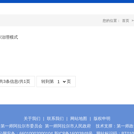
您的位置：
首页
>
市治理模式
共3条信息/共1页
转到第
页
关于我们
|
联系我们
|
网站地图
|
版权申明
共第一师阿拉尔市委员会 第一师阿拉尔市人民政府 技术支撑：第一师政
公网安备：66010002000104
新ICP备16003848号
网站标识码：BT0100