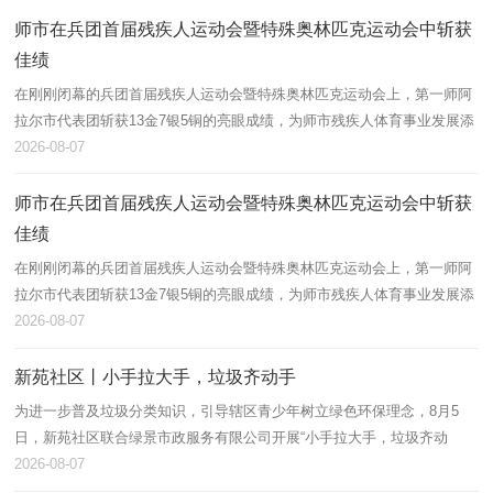
师市在兵团首届残疾人运动会暨特殊奥林匹克运动会中斩获
佳绩
在刚刚闭幕的兵团首届残疾人运动会暨特殊奥林匹克运动会上，第一师阿
拉尔市代表团斩获13金7银5铜的亮眼成绩，为师市残疾人体育事业发展添
上浓墨重彩的一笔。
2026-08-07
师市在兵团首届残疾人运动会暨特殊奥林匹克运动会中斩获
佳绩
在刚刚闭幕的兵团首届残疾人运动会暨特殊奥林匹克运动会上，第一师阿
拉尔市代表团斩获13金7银5铜的亮眼成绩，为师市残疾人体育事业发展添
上浓墨重彩的一笔。
2026-08-07
新苑社区丨小手拉大手，垃圾齐动手
为进一步普及垃圾分类知识，引导辖区青少年树立绿色环保理念，8月5
日，新苑社区联合绿景市政服务有限公司开展“小手拉大手，垃圾齐动
手”垃圾分类主题宣讲活动，辖区60余名青少年及家长积极参与。
2026-08-07