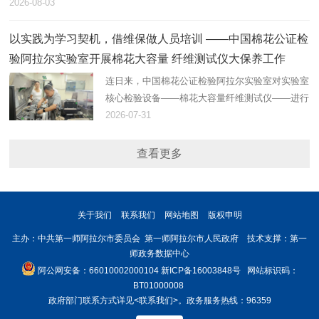
2026-08-03
以实践为学习契机，借维保做人员培训 ——中国棉花公证检
验阿拉尔实验室开展棉花大容量 纤维测试仪大保养工作
连日来，中国棉花公证检验阿拉尔实验室对实验室
核心检验设备——棉花大容量纤维测试仪——进行
了大保养。
2026-07-31
查看更多
关于我们
联系我们
网站地图
版权申明
主办：中共第一师阿拉尔市委员会 第一师阿拉尔市人民政府 技术支撑：第一
师政务数据中心
阿公网安备：66010002000104
新ICP备16003848号
网站标识码：
BT01000008
政府部门联系方式详见
<联系我们>
。政务服务热线：96359