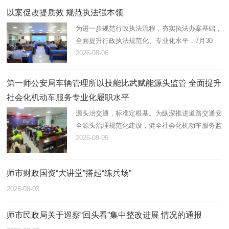
以案促改提质效 规范执法强本领
为进一步规范行政执法流程，夯实执法办案基础，
全面提升行政执法规范化、专业化水平，7月30
日，第一师阿拉尔市应急管理局组织开展2026年
2026-08-06
度行政执法案卷评查，综合行政执法支队在岗21
名执法人员全员参与。
第一师公安局车辆管理所以技能比武赋能源头监管 全面提升
社会化机动车服务专业化履职水平
源头治交通，标准定根基。为纵深推进道路交通安
全源头治理规范化建设，健全社会化机动车服务监
管体系，锻造高素质专业化机动车登记、检测综合
2026-08-05
服务队伍，近日，第一师公安局车辆管理所统筹辖
区全部机动车登记服务站…
师市财政国资“大讲堂”搭起“练兵场”
2026-08-03
师市民政局关于巡察“回头看”集中整改进展 情况的通报