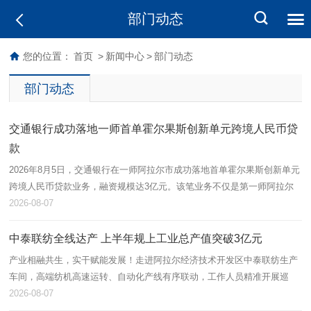
部门动态
您的位置：
首页
>
新闻中心
>
部门动态
部门动态
交通银行成功落地一师首单霍尔果斯创新单元跨境人民币贷
款
2026年8月5日，交通银行在一师阿拉尔市成功落地首单霍尔果斯创新单元
跨境人民币贷款业务，融资规模达3亿元。该笔业务不仅是第一师阿拉尔
市首单跨境流动资金贷款，也标志着跨境金融产品在本地金融功能区取得
2026-08-07
实…
中泰联纺全线达产 上半年规上工业总产值突破3亿元
产业相融共生，实干赋能发展！走进阿拉尔经济技术开发区中泰联纺生产
车间，高端纺机高速运转、自动化产线有序联动，工作人员精准开展巡
检、落纱、品控等作业，呈现出蓬勃向上的发展态势。中泰联纺依托兵地
2026-08-07
资源互通…