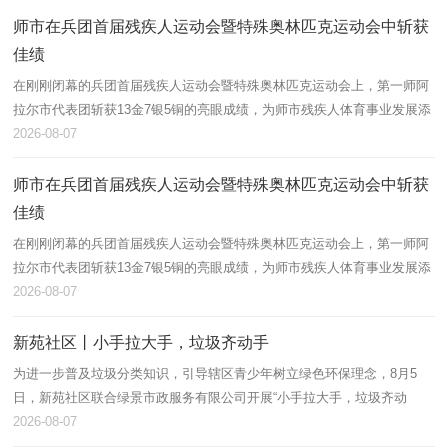
师市在兵团首届残疾人运动会暨特殊奥林匹克运动会中斩获
佳绩
在刚刚闭幕的兵团首届残疾人运动会暨特殊奥林匹克运动会上，第一师阿
拉尔市代表团斩获13金7银5铜的亮眼成绩，为师市残疾人体育事业发展添
上浓墨重彩的一笔。
2026-08-07
师市在兵团首届残疾人运动会暨特殊奥林匹克运动会中斩获
佳绩
在刚刚闭幕的兵团首届残疾人运动会暨特殊奥林匹克运动会上，第一师阿
拉尔市代表团斩获13金7银5铜的亮眼成绩，为师市残疾人体育事业发展添
上浓墨重彩的一笔。
2026-08-07
新苑社区丨小手拉大手，垃圾齐动手
为进一步普及垃圾分类知识，引导辖区青少年树立绿色环保理念，8月5
日，新苑社区联合绿景市政服务有限公司开展“小手拉大手，垃圾齐动
手”垃圾分类主题宣讲活动，辖区60余名青少年及家长积极参与。
2026-08-07