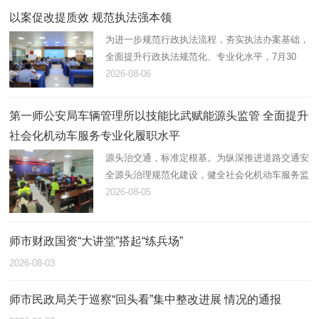
以案促改提质效 规范执法强本领
为进一步规范行政执法流程，夯实执法办案基础，
全面提升行政执法规范化、专业化水平，7月30
日，第一师阿拉尔市应急管理局组织开展2026年
2026-08-06
度行政执法案卷评查，综合行政执法支队在岗21
名执法人员全员参与。
第一师公安局车辆管理所以技能比武赋能源头监管 全面提升
社会化机动车服务专业化履职水平
源头治交通，标准定根基。为纵深推进道路交通安
全源头治理规范化建设，健全社会化机动车服务监
管体系，锻造高素质专业化机动车登记、检测综合
2026-08-05
服务队伍，近日，第一师公安局车辆管理所统筹辖
区全部机动车登记服务站…
师市财政国资“大讲堂”搭起“练兵场”
2026-08-03
师市民政局关于巡察“回头看”集中整改进展 情况的通报