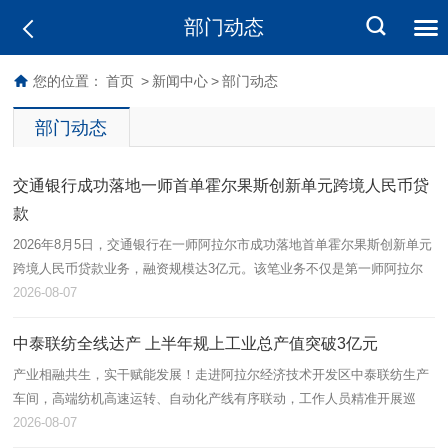
部门动态
您的位置：
首页
>
新闻中心
>
部门动态
部门动态
交通银行成功落地一师首单霍尔果斯创新单元跨境人民币贷
款
2026年8月5日，交通银行在一师阿拉尔市成功落地首单霍尔果斯创新单元
跨境人民币贷款业务，融资规模达3亿元。该笔业务不仅是第一师阿拉尔
市首单跨境流动资金贷款，也标志着跨境金融产品在本地金融功能区取得
2026-08-07
实…
中泰联纺全线达产 上半年规上工业总产值突破3亿元
产业相融共生，实干赋能发展！走进阿拉尔经济技术开发区中泰联纺生产
车间，高端纺机高速运转、自动化产线有序联动，工作人员精准开展巡
检、落纱、品控等作业，呈现出蓬勃向上的发展态势。中泰联纺依托兵地
2026-08-07
资源互通…