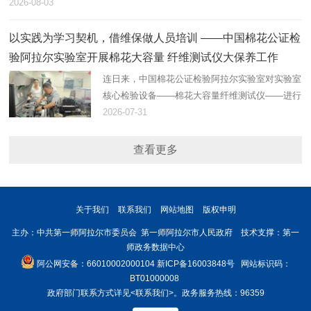
2026-08-03
以实践为学习契机，借维保做人员培训 ——中国棉花公证检
验阿拉尔实验室开展棉花大容量 纤维测试仪大保养工作
连日来，中国棉花公证检验阿拉尔实验室对实验室
核心检验设备——棉花大容量纤维测试仪——进行
了大保养。
2026-07-31
查看更多
关于我们
联系我们
网站地图
版权申明
主办：中共第一师阿拉尔市委员会 第一师阿拉尔市人民政府 技术支撑：第一
师政务数据中心
阿公网安备：66010002000104
新ICP备16003848号
网站标识码：
BT01000008
政府部门联系方式详见
<联系我们>
。政务服务热线：96359