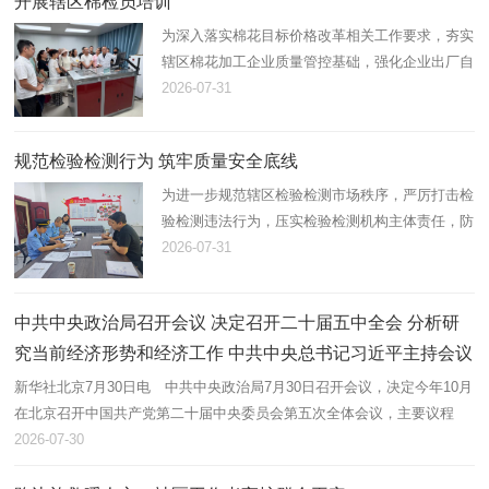
开展辖区棉检员培训
为深入落实棉花目标价格改革相关工作要求，夯实
辖区棉花加工企业质量管控基础，强化企业出厂自
检能力，助力第一师阿拉尔市棉花产业高质量发
2026-07-31
展，近日，阿拉尔纤维检验所协助企业举办2026
年度棉花加工企业质量检验员…
规范检验检测行为 筑牢质量安全底线
为进一步规范辖区检验检测市场秩序，严厉打击检
验检测违法行为，压实检验检测机构主体责任，防
范化解质量安全风险，近日，第一师市场监督管理
2026-07-31
局组织开展辖区检验检测机构专项监督检查。
中共中央政治局召开会议 决定召开二十届五中全会 分析研
究当前经济形势和经济工作 中共中央总书记习近平主持会议
新华社北京7月30日电 中共中央政治局7月30日召开会议，决定今年10月
在北京召开中国共产党第二十届中央委员会第五次全体会议，主要议程
是，中共中央政治局向中央委员会报告工作，研究持之以恒推进全面从严
2026-07-30
治党…