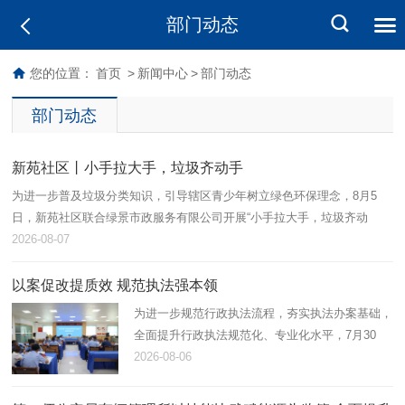
部门动态
您的位置：
首页
>
新闻中心
>
部门动态
部门动态
新苑社区丨小手拉大手，垃圾齐动手
为进一步普及垃圾分类知识，引导辖区青少年树立绿色环保理念，8月5
日，新苑社区联合绿景市政服务有限公司开展“小手拉大手，垃圾齐动
手”垃圾分类主题宣讲活动，辖区60余名青少年及家长积极参与。
2026-08-07
以案促改提质效 规范执法强本领
为进一步规范行政执法流程，夯实执法办案基础，
全面提升行政执法规范化、专业化水平，7月30
日，第一师阿拉尔市应急管理局组织开展2026年
2026-08-06
度行政执法案卷评查，综合行政执法支队在岗21
名执法人员全员参与。