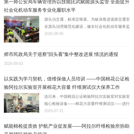
第一师公安局车辆管理所以技能比武赋能源头监管 全面提升
社会化机动车服务专业化履职水平
源头治交通，标准定根基。为纵深推进道路交通安
全源头治理规范化建设，健全社会化机动车服务监
管体系，锻造高素质专业化机动车登记、检测综合
2026-08-05
服务队伍，近日，第一师公安局车辆管理所统筹辖
区全部机动车登记服务站…
师市民政局关于巡察“回头看”集中整改进展 情况的通报
2026-08-03
以实践为学习契机，借维保做人员培训 ——中国棉花公证检
验阿拉尔实验室开展棉花大容量 纤维测试仪大保养工作
连日来，中国棉花公证检验阿拉尔实验室对实验室
核心检验设备——棉花大容量纤维测试仪——进行
了大保养。
2026-07-31
赋能棉检提质效 护航产业促发展——阿拉尔纤维检验所协助