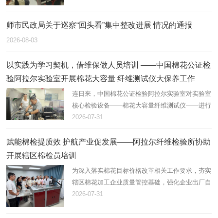
服务队伍，近日，第一师公安局车辆管理所统筹辖
区全部机动车登记服务站…
师市民政局关于巡察“回头看”集中整改进展 情况的通报
2026-08-03
以实践为学习契机，借维保做人员培训 ——中国棉花公证检
验阿拉尔实验室开展棉花大容量 纤维测试仪大保养工作
连日来，中国棉花公证检验阿拉尔实验室对实验室
核心检验设备——棉花大容量纤维测试仪——进行
了大保养。
2026-07-31
赋能棉检提质效 护航产业促发展——阿拉尔纤维检验所协助
开展辖区棉检员培训
为深入落实棉花目标价格改革相关工作要求，夯实
辖区棉花加工企业质量管控基础，强化企业出厂自
检能力，助力第一师阿拉尔市棉花产业高质量发
2026-07-31
展，近日，阿拉尔纤维检验所协助企业举办2026
年度棉花加工企业质量检验员…