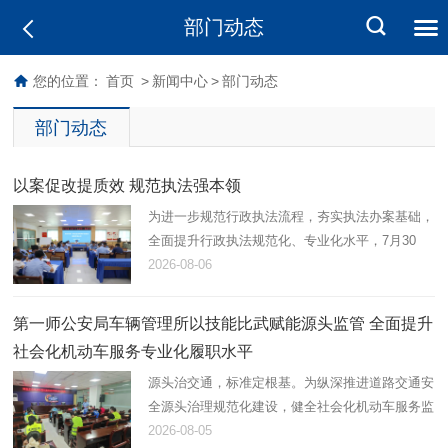
部门动态
您的位置：
首页
>
新闻中心
>
部门动态
部门动态
以案促改提质效 规范执法强本领
为进一步规范行政执法流程，夯实执法办案基础，
全面提升行政执法规范化、专业化水平，7月30
日，第一师阿拉尔市应急管理局组织开展2026年
2026-08-06
度行政执法案卷评查，综合行政执法支队在岗21
名执法人员全员参与。
第一师公安局车辆管理所以技能比武赋能源头监管 全面提升
社会化机动车服务专业化履职水平
源头治交通，标准定根基。为纵深推进道路交通安
全源头治理规范化建设，健全社会化机动车服务监
管体系，锻造高素质专业化机动车登记、检测综合
2026-08-05