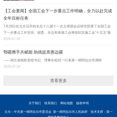
【工会要闻】全国工会下一步重点工作明确，全力以赴完成
全年目标任务
7月28日在北京召开的全总十八届十一次主席团会议研究部署了全国工会
下一步重点工作安排。据悉，全总和各级工会将组织实施工会“十五五”规
划，坚持一张蓝图绘到底，全力以赴完成全年工作目标任务。
2026-07-30
鄂疆携手共赋能 助残提质惠边疆
——湖北省残联党组书记、理事长程武一行来第一师阿拉尔市调研
2026-07-29
查看更多
关于我们
联系我们
网站地图
版权申明
主办：中共第一师阿拉尔市委员会 第一师阿拉尔市人民政府 技术支撑：第一