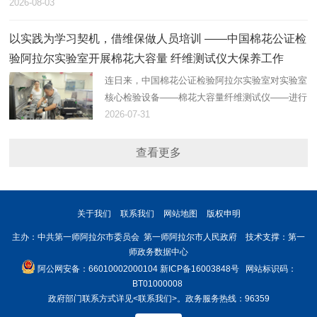
2026-08-03
以实践为学习契机，借维保做人员培训 ——中国棉花公证检
验阿拉尔实验室开展棉花大容量 纤维测试仪大保养工作
连日来，中国棉花公证检验阿拉尔实验室对实验室
核心检验设备——棉花大容量纤维测试仪——进行
了大保养。
2026-07-31
查看更多
关于我们
联系我们
网站地图
版权申明
主办：中共第一师阿拉尔市委员会 第一师阿拉尔市人民政府 技术支撑：第一
师政务数据中心
阿公网安备：66010002000104
新ICP备16003848号
网站标识码：
BT01000008
政府部门联系方式详见
<联系我们>
。政务服务热线：96359