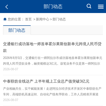
部门动态
您的位置：
首页
>
新闻中心
>
部门动态
部门动态
交通银行成功落地一师首单霍尔果斯创新单元跨境人民币贷
款
2026年8月5日，交通银行在一师阿拉尔市成功落地首单霍尔果斯创新单元
跨境人民币贷款业务，融资规模达3亿元。该笔业务不仅是第一师阿拉尔
市首单跨境流动资金贷款，也标志着跨境金融产品在本地金融功能区取得
2026-08-07
实…
中泰联纺全线达产 上半年规上工业总产值突破3亿元
产业相融共生，实干赋能发展！走进阿拉尔经济技术开发区中泰联纺生产
车间，高端纺机高速运转、自动化产线有序联动，工作人员精准开展巡
检、落纱、品控等作业，呈现出蓬勃向上的发展态势。中泰联纺依托兵地
2026-08-07
资源互通…