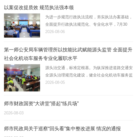
以案促改提质效 规范执法强本领
为进一步规范行政执法流程，夯实执法办案基础，
全面提升行政执法规范化、专业化水平，7月30
日，第一师阿拉尔市应急管理局组织开展2026年
2026-08-06
度行政执法案卷评查，综合行政执法支队在岗21
名执法人员全员参与。
第一师公安局车辆管理所以技能比武赋能源头监管 全面提升
社会化机动车服务专业化履职水平
源头治交通，标准定根基。为纵深推进道路交通安
全源头治理规范化建设，健全社会化机动车服务监
管体系，锻造高素质专业化机动车登记、检测综合
2026-08-05
服务队伍，近日，第一师公安局车辆管理所统筹辖
区全部机动车登记服务站…
师市财政国资“大讲堂”搭起“练兵场”
2026-08-03
师市民政局关于巡察“回头看”集中整改进展 情况的通报