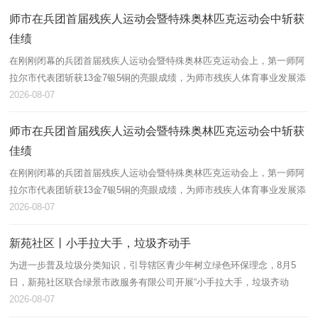
师市在兵团首届残疾人运动会暨特殊奥林匹克运动会中斩获
佳绩
在刚刚闭幕的兵团首届残疾人运动会暨特殊奥林匹克运动会上，第一师阿
拉尔市代表团斩获13金7银5铜的亮眼成绩，为师市残疾人体育事业发展添
上浓墨重彩的一笔。
2026-08-07
师市在兵团首届残疾人运动会暨特殊奥林匹克运动会中斩获
佳绩
在刚刚闭幕的兵团首届残疾人运动会暨特殊奥林匹克运动会上，第一师阿
拉尔市代表团斩获13金7银5铜的亮眼成绩，为师市残疾人体育事业发展添
上浓墨重彩的一笔。
2026-08-07
新苑社区丨小手拉大手，垃圾齐动手
为进一步普及垃圾分类知识，引导辖区青少年树立绿色环保理念，8月5
日，新苑社区联合绿景市政服务有限公司开展“小手拉大手，垃圾齐动
手”垃圾分类主题宣讲活动，辖区60余名青少年及家长积极参与。
2026-08-07