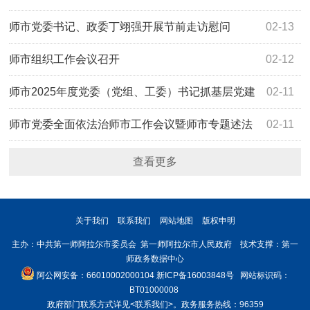
师市党委书记、政委丁翊强开展节前走访慰问
02-13
师市组织工作会议召开
02-12
师市2025年度党委（党组、工委）书记抓基层党建
02-11
工作述职评议会召开
师市党委全面依法治师市工作会议暨师市专题述法
02-11
工作会议召开
查看更多
关于我们
联系我们
网站地图
版权申明
主办：中共第一师阿拉尔市委员会 第一师阿拉尔市人民政府 技术支撑：第一
师政务数据中心
阿公网安备：66010002000104
新ICP备16003848号
网站标识码：
BT01000008
政府部门联系方式详见
<联系我们>
。政务服务热线：96359