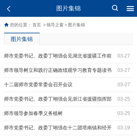
图片集锦
您的位置：
首页
>
领导之窗
>
图片集锦
图片集锦
师市党委书记、政委丁翊强会见湖北省援疆工作前
03-27
方指挥部一行
师市领导树立和践行正确政绩观学习教育专题读书
03-27
班开班
十二届师市党委常委会召开会议
03-27
师市党委书记、政委丁翊强会见浙江省援疆指挥部
03-25
一行
师市领导参加春季义务植树
03-25
师市党委书记、政委丁翊强在十二团塔南镇和经开
03-19