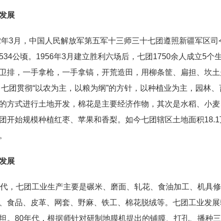
发展
52年3月，中国人民解放军第五军十三师三十七团遵照新疆军区
534公顷。1956年3月建立胜利六场后，七团1750余人成立
卫排，一手拿枪，一手拿镐，开荒造田，用柳条筐、扁担、坎土曼
年，七团贯彻“以农为主，以粮为纲”的方针，以种植业为主，园林、
的方式进行土地开发，棉花是主要经济作物，其次是水稻、小麦、
团开始规模种植红枣、苹果和香梨。如今七团辖区土地面积18.
。
发展
年代，七团工业生产主要是碾米、磨面、轧花、食油加工、机具
、食品、皮革、网套、野麻、铁工、棉花脱绒等。七团工业发展
坦。80年代，根据师针对研制地膜机提出的铺膜、打孔、播种