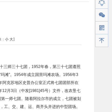
体：
小
大
】
手机版
三师三十七团，1952年春，第三十七团遵照
”。1954年成立国营玛滩农场。1956年3
83年阿克苏地区史普办公室正式将七团团部所在
12月3日（中发[1981]45号）文件，改农垦七
兵团第一师七团。随着阿拉尔市的成立，七团被划
主，工、交、建、运、商齐头并进的中型团场。