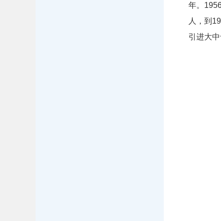
年。195
人，到1
引进大中