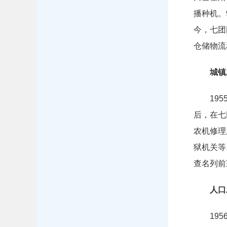
播种机。
今，七团
仓储物流
城镇
19
后，在七
农机修理
狱机关
等
查名列前
人口
19