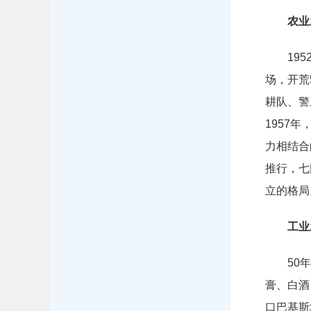
农业
19
场，开荒
耕队、警
1957
力相结合
推行，七
立的格局
工业
50
膏、白酒
口巴基斯