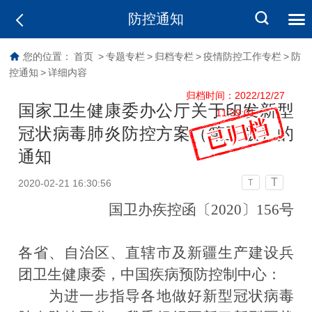
防控通知
您的位置：
首页
>
专题专栏
>
归档专栏
>
疫情防控工作专栏
>
防
控通知
>
详细内容
归档时间：2022/12/27
国家卫生健康委办公厅关于印发新型
11:39:01
冠状病毒肺炎防控方案（第五版）的
通知
T
2020-02-21 16:30:56
T
国卫办疾控函〔2020〕156号
各省、自治区、直辖市及新疆生产建设兵
团卫生健康委，中国疾病预防控制中心：
为进一步指导各地做好新型冠状病毒