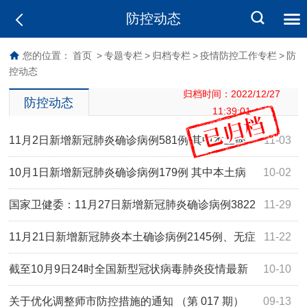
防控动态
您的位置：
首页
>
专题专栏
>
归档专栏
>
疫情防控工作专栏
>
防
控动态
归档时间：2022/12/27
防控动态
11:39:01
11月2日新增新冠肺炎确诊病例581例 其中本土病
11-03
例531例
10月1日新增新冠肺炎确诊病例179例 其中本土病
10-02
例116例
国家卫健委：11月27日新增新冠肺炎确诊病例3822
11-29
例 其中本土病例3748例
11月21日新增新冠肺炎本土确诊病例2145例、无症
11-22
状感染者25754例
截至10月9日24时全国新型冠状病毒肺炎疫情最新
10-10
情况
关于优化调整师市防控措施的通知 （第 017 期）
09-13