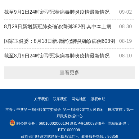
截至9月1日24时新型冠状病毒肺炎疫情最新情况
09-02
8月29日新增新冠肺炎确诊病例382例 其中本土病
08-30
例349例
国家卫健委：8月18日新增新冠肺炎确诊病例603例
08-19
其中本土病例559例
截至8月9日24时新型冠状病毒肺炎疫情最新情况
08-10
查看更多
关于我们
联系我们
网站地图
版权申明
主办：中共第一师阿拉尔市委员会 第一师阿拉尔市人民政府 技术支撑：第一
师政务数据中心
阿公网安备：66010002000104
新ICP备16003848号
网站标识码：
BT01000008
政府部门联系方式详见
<联系我们>
。政务服务热线：96359