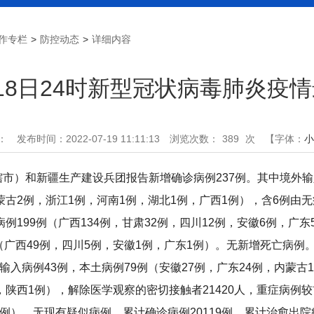
作专栏
>
防控动态
>
详细内容
18日24时新型冠状病毒肺炎疫
：
发布时间：2022-07-19 11:11:13
浏览次数：
389
次
【字体：
小
辖市）和新疆生产建设兵团报告新增确诊病例237例。其中境外输
蒙古2例，浙江1例，河南1例，湖北1例，广西1例），含6例由
例199例（广西134例，甘肃32例，四川12例，安徽6例，广东
（广西49例，四川5例，安徽1例，广东1例）。无新增死亡病例
病例43例，本土病例79例（安徽27例，广东24例，内蒙古1
，陕西1例），解除医学观察的密切接触者21420人，重症病例
），无现有疑似病例。累计确诊病例20119例，累计治愈出院病