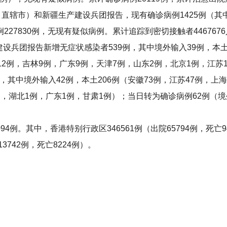
直辖市）和新疆生产建设兵团报告，现有确诊病例1425例（其中
227830例，无现有疑似病例。累计追踪到密切接触者446767
团报告新增无症状感染者539例，其中境外输入39例，本土50
12例，吉林9例，广东9例，天津7例，山东2例，北京1例，江苏
中境外输入42例，本土206例（安徽73例，江苏47例，上海
例，湖北1例，广东1例，甘肃1例）；当日转为确诊病例62例（
例。其中，香港特别行政区346561例（出院65794例，死亡94
3742例，死亡8224例）。