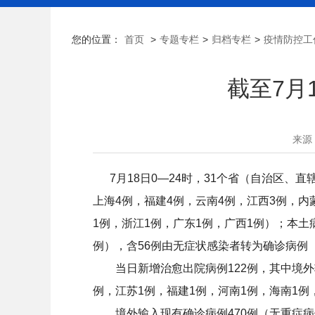
您的位置：
首页
>
专题专栏
>
归档专栏
>
疫情防控工
截至7月
来源
7月18日0—24时，31个省（自治区、直
上海4例，福建4例，云南4例，江西3例，内
1例，浙江1例，广东1例，广西1例）；本土病
例），含56例由无症状感染者转为确诊病例
当日新增治愈出院病例122例，其中境外输入
例，江苏1例，福建1例，河南1例，海南1例
境外输入现有确诊病例470例（无重症病例