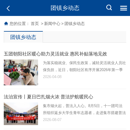
团镇乡动态
您的位置：
首页
>
新闻中心
>
团镇乡动态
团镇乡动态
五团朝阳社区暖心助力灵活就业 惠民补贴落地见效
为落实稳就业、保民生政策，减轻灵活就业人员社
保负担，近日，朝阳社区有序开展2026年第一季
度灵活就业社保补贴申请工作，以贴心服务打通民
2026-04-08
生保障“最后一公里”。
法治宣传丨夏日巴扎烟火浓 普法护航暖民心
集市烟火起，普法入人心。8月5日，十一团司法
所组织返乡大学生青年志愿者，走进集市搭建普法
小摊，开展法治宣讲活动，以青春力量解锁接地
2026-08-07
气、有温度、趣味足的普法模式。