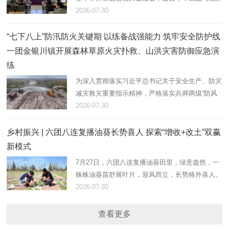
联合文明路社区，组织返乡大学生志愿者开展法治
2026-07-30
大宣讲活动，以青春力量助力基层法治建设。
“七下八上”防汛防火关键期 以练备战强能力 筑牢安全防护线
一团金银川镇开展森林草原火灾扑救、山洪灾害防御应急演
练
为深入贯彻落实习近平总书记关于安全生产、防灾
减灾救灾重要指示精神，严格落实兵师两级“防风
险、保安全、护稳定”工作部署，立足“七下八上”防
2026-07-30
汛、防火叠加关键期。7月28日，在团17连防洪
堤，一团金银川镇组织…
乡村振兴 | 六团八连复播油葵长势喜人 探索“增收+改土”双赢
新模式
7月27日，六团八连复播油葵田里，绿意盎然，一
株株油葵苗舒展叶片，迎风而立，长势格外喜人。
八连连长田翠彩正俯身田间，仔细查看植株密度与
2026-07-30
墒情，现场指导职工做好后续水肥管理和病虫害防
控。
查看更多