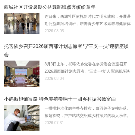
西城社区开设暑期公益舞蹈班点亮缤纷童年
连日来，西城社区依托新时代文明实践站，开展暑
期公益舞蹈培训班，培养青少年艺术素养与健康体
魄，助力未成年人全面健康成长。
2026-08-05
托喀依乡召开2026届西部计划志愿者与“三支一扶”迎新座谈
会
8月3日上午，托喀依乡党委在乡党委会议室召开
2026届西部计划志愿者、“三支一扶”人员迎新座谈
会。会议由乡党委副书记、纪委书记张茂祥主持，
2026-08-04
乡党委班子成员、各科室负责人及新到岗12名西
部计划志愿者、“三支一扶…
小鸽振翅铺富路 特色养殖奏响十一团乡村振兴致富曲
一排排标准化鸽舍整齐排布，白羽鸽子穿梭起落、
振翅欢鸣，声声咕咕交织成乡村振兴的动人乐章。
近年来，十一团立足资源优势，以“合作社+连队
2026-07-31
+能人”模式大力发展肉鸽养殖产业，小小白鸽化作