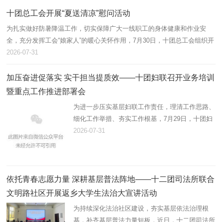
带动职工增收、壮大集体…
十团总工会开展“夏送清凉”慰问活动
为扎实做好防暑降温工作，切实保障广大一线职工的身体健康和作业安
全，充分发挥工会“娘家人”的暖心关怀作用，7月30日，十团总工会组织开
展2026年“夏送清凉”慰问活动，为坚守高温岗位的劳动者送去防暑降温物
2026-07-31
资…
加压奋进促落实 实干担当提质效——十团妇联召开业务培训
暨重点工作推进部署会
为进一步压实基层妇联工作责任，理清工作思路、
细化工作举措、夯实工作根基，7月29日，十团妇
联组织召开业务培训暨重点工作推进会，精准部署
2026-07-31
推进年度妇联重点工作，全面提升基层妇联履职服
务能力。十团党委副书记…
依托青春志愿力量 深耕基层普法阵地——十二团司法所联合
文明路社区开展返乡大学生法治大宣讲活动
为持续深化法治社区建设，夯实基层依法治理根
基，补齐基层普法力量短板，近日，十二团司法所