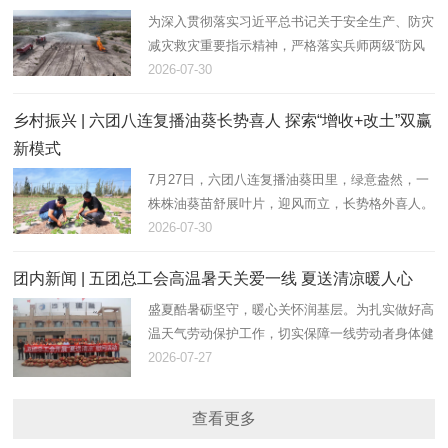
为深入贯彻落实习近平总书记关于安全生产、防灾
减灾救灾重要指示精神，严格落实兵师两级“防风
险、保安全、护稳定”工作部署，立足“七下八上”防
2026-07-30
汛、防火叠加关键期。7月28日，在团17连防洪
堤，一团金银川镇组织…
乡村振兴 | 六团八连复播油葵长势喜人 探索“增收+改土”双赢
新模式
7月27日，六团八连复播油葵田里，绿意盎然，一
株株油葵苗舒展叶片，迎风而立，长势格外喜人。
八连连长田翠彩正俯身田间，仔细查看植株密度与
2026-07-30
墒情，现场指导职工做好后续水肥管理和病虫害防
控。
团内新闻 | 五团总工会高温暑天关爱一线 夏送清凉暖人心
盛夏酷暑砺坚守，暖心关怀润基层。为扎实做好高
温天气劳动保护工作，切实保障一线劳动者身体健
康，传递组织温暖、凝聚奋进力量。近日，在团镇
2026-07-27
党委关爱下，五团总工会组织开展“夏送清凉、助
农惠警”慰问活动，为坚…
查看更多