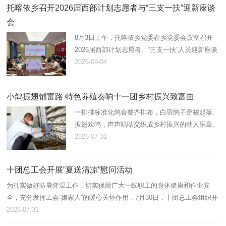
托喀依乡召开2026届西部计划志愿者与“三支一扶”迎新座谈
会
8月3日上午，托喀依乡党委在乡党委会议室召开
2026届西部计划志愿者、“三支一扶”人员迎新座谈
会。会议由乡党委副书记、纪委书记张茂祥主持，
2026-08-04
乡党委班子成员、各科室负责人及新到岗12名西
部计划志愿者、“三支一扶…
小鸽振翅铺富路 特色养殖奏响十一团乡村振兴致富曲
一排排标准化鸽舍整齐排布，白羽鸽子穿梭起落、
振翅欢鸣，声声咕咕交织成乡村振兴的动人乐章。
近年来，十一团立足资源优势，以“合作社+连队
2026-07-31
+能人”模式大力发展肉鸽养殖产业，小小白鸽化作
带动职工增收、壮大集体…
十团总工会开展“夏送清凉”慰问活动
为扎实做好防暑降温工作，切实保障广大一线职工的身体健康和作业安
全，充分发挥工会“娘家人”的暖心关怀作用，7月30日，十团总工会组织开
展2026年“夏送清凉”慰问活动，为坚守高温岗位的劳动者送去防暑降温物
2026-07-31
资…