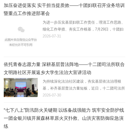
加压奋进促落实 实干担当提质效——十团妇联召开业务培训
暨重点工作推进部署会
为进一步压实基层妇联工作责任，理清工作思路、
细化工作举措、夯实工作根基，7月29日，十团妇
联组织召开业务培训暨重点工作推进会，精准部署
2026-07-31
推进年度妇联重点工作，全面提升基层妇联履职服
务能力。十团党委副书记…
依托青春志愿力量 深耕基层普法阵地——十二团司法所联合
文明路社区开展返乡大学生法治大宣讲活动
为持续深化法治社区建设，夯实基层依法治理根
基，补齐基层普法力量短板，近日，十二团司法所
联合文明路社区，组织返乡大学生志愿者开展法治
2026-07-30
大宣讲活动，以青春力量助力基层法治建设。
“七下八上”防汛防火关键期 以练备战强能力 筑牢安全防护线
一团金银川镇开展森林草原火灾扑救、山洪灾害防御应急演
练