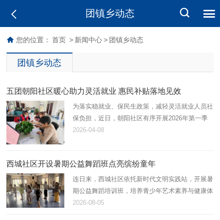
团镇乡动态
您的位置：
首页
>
新闻中心
>
团镇乡动态
团镇乡动态
五团朝阳社区暖心助力灵活就业 惠民补贴落地见效
为落实稳就业、保民生政策，减轻灵活就业人员社
保负担，近日，朝阳社区有序开展2026年第一季
度灵活就业社保补贴申请工作，以贴心服务打通民
2026-04-08
生保障“最后一公里”。
西城社区开设暑期公益舞蹈班点亮缤纷童年
连日来，西城社区依托新时代文明实践站，开展暑
期公益舞蹈培训班，培养青少年艺术素养与健康体
魄，助力未成年人全面健康成长。
2026-08-05