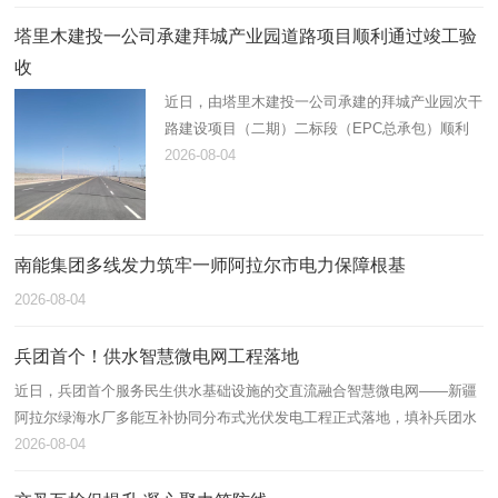
人及关键岗位人员共计110…
塔里木建投一公司承建拜城产业园道路项目顺利通过竣工验
收
近日，由塔里木建投一公司承建的拜城产业园次干
路建设项目（二期）二标段（EPC总承包）顺利
通过竣工验收，标志着该工程全部建设任务圆满完
2026-08-04
成并正式投入运营，为园区高质量发展注入了新的
交通动能。
南能集团多线发力筑牢一师阿拉尔市电力保障根基
2026-08-04
兵团首个！供水智慧微电网工程落地
近日，兵团首个服务民生供水基础设施的交直流融合智慧微电网——新疆
阿拉尔绿海水厂多能互补协同分布式光伏发电工程正式落地，填补兵团水
务行业交直流混合微网落地应用空白，为兵团公共服务设施绿色低碳转型
2026-08-04
打造…