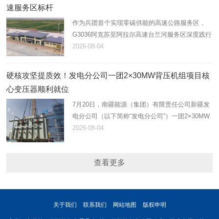
速服务区标杆
作为兵团首个实现零碳供能的高速公路服务区，
G3036阿克苏至阿拉尔高速台兰河服务区深度践行
绿色交通发展理念，以清洁能源赋能智慧运营，以
2026-08-04
暖心服务提升出行品质，着力构建集绿色示范、便
民补给、商业消费、人文…
硬核攻坚提质效！发电分公司一团2×30MW背压机组项目核
心变压器顺利就位
7月20日，南疆能源（集团）有限责任公司新疆发
电分公司（以下简称“发电分公司”）一团2×30MW
背压机组项目建设迎来重大阶段性节点，启备变、
2026-08-04
1号主变压器顺利吊装就位。两台核心设备吊装完
成，标志着项目全面转…
查看更多
关于我们
联系我们
网站地图
版权申明