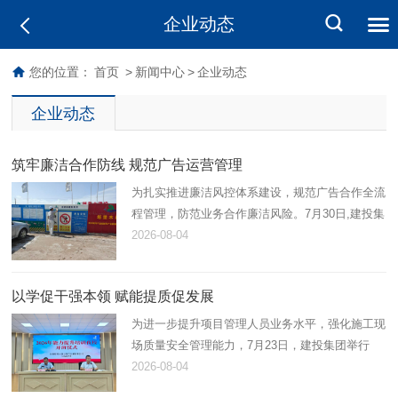
企业动态
您的位置：
首页
>
新闻中心
>
企业动态
企业动态
筑牢廉洁合作防线 规范广告运营管理
为扎实推进廉洁风控体系建设，规范广告合作全流
程管理，防范业务合作廉洁风险。7月30日,建投集
团工程服务公司广告部前往库沙新拜片区开展广告
2026-08-04
合作商廉洁督查与广告设施合规检查。
以学促干强本领 赋能提质促发展
为进一步提升项目管理人员业务水平，强化施工现
场质量安全管理能力，7月23日，建投集团举行
2026年“能力提升培训夜校”开班动员大会暨第一
2026-08-04
课。集团领导，各分（子）公司负责人、项目负责