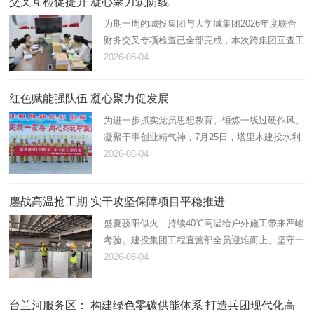
交叉互检促提升 凝心聚力筑防线
为期一周的城投集团与大学城集团2026年度联合
财务交叉专项检查已全部完成，本次跨集团互查工
作顺利落下帷幕。全程参与本次专项核查的财务人
2026-08-04
员纷纷表示，此次交叉检查既是一次全面细致的财
务“体检”，更是一场干…
​红色赋能强队伍 凝心聚力促发展
为进一步抓实党员思想教育、锤炼一线过硬作风、
凝聚干事创业精气神，7月25日，塔里木建投水利
水电公司党支部组织全体党员前往十六团老一营红
2026-08-04
色教育基地，开展七月主题党日活动。本次活动采
用“理论研学+红色拓展…
鏖战高温抢工期 实干攻坚保障项目平稳推进
盛夏骄阳似火，持续40℃高温给户外施工带来严峻
考验。建投集团工程直营部全员迎难而上、坚守一
线，一室两站三厂（二期）、老塔水处职工文化中
2026-08-04
心改造、阿拉尔职业技术学校修缮改造等重点项目
现场一派繁忙，各项建…
台兰河服务区： 构建绿色零碳供能体系 打造兵团现代化高