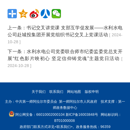
上一条：
书记交叉讲党课 支部互学促发展——水利水电
公司赴城投集团开展党组织书记交叉上党课活动
[ 2024-
10-28 ]
下一条：
水利水电公司党委联合师市纪委监委党总支开
展“红色影片映初心 坚定信仰铸党魂”主题党日活动
[
2024-10-28 ]
关于我们
联系我们
网站地图
版权申明
主办：中共第一师阿拉尔市委员会 第一师阿拉尔市人民政府 技术支撑：第一
师政务数据中心
阿公网安备：66010002000104
新ICP备16003848号
网站标识码：
BT01000008
政府部门联系方式详见
<联系我们>
。政务服务热线：96359