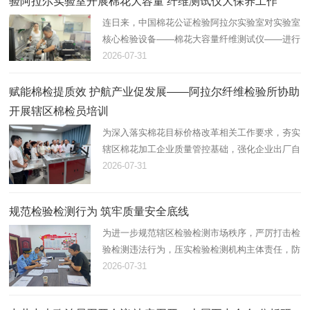
验阿拉尔实验室开展棉花大容量 纤维测试仪大保养工作
连日来，中国棉花公证检验阿拉尔实验室对实验室
核心检验设备——棉花大容量纤维测试仪——进行
了大保养。
2026-07-31
赋能棉检提质效 护航产业促发展——阿拉尔纤维检验所协助
开展辖区棉检员培训
为深入落实棉花目标价格改革相关工作要求，夯实
辖区棉花加工企业质量管控基础，强化企业出厂自
检能力，助力第一师阿拉尔市棉花产业高质量发
2026-07-31
展，近日，阿拉尔纤维检验所协助企业举办2026
年度棉花加工企业质量检验员…
规范检验检测行为 筑牢质量安全底线
为进一步规范辖区检验检测市场秩序，严厉打击检
验检测违法行为，压实检验检测机构主体责任，防
范化解质量安全风险，近日，第一师市场监督管理
2026-07-31
局组织开展辖区检验检测机构专项监督检查。