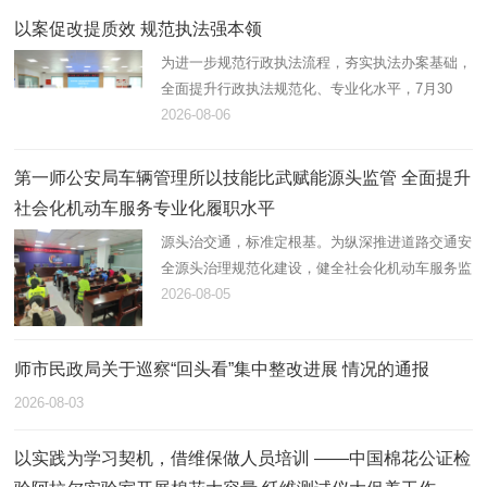
以案促改提质效 规范执法强本领
为进一步规范行政执法流程，夯实执法办案基础，
全面提升行政执法规范化、专业化水平，7月30
日，第一师阿拉尔市应急管理局组织开展2026年
2026-08-06
度行政执法案卷评查，综合行政执法支队在岗21
名执法人员全员参与。
第一师公安局车辆管理所以技能比武赋能源头监管 全面提升
社会化机动车服务专业化履职水平
源头治交通，标准定根基。为纵深推进道路交通安
全源头治理规范化建设，健全社会化机动车服务监
管体系，锻造高素质专业化机动车登记、检测综合
2026-08-05
服务队伍，近日，第一师公安局车辆管理所统筹辖
区全部机动车登记服务站…
师市民政局关于巡察“回头看”集中整改进展 情况的通报
2026-08-03
以实践为学习契机，借维保做人员培训 ——中国棉花公证检