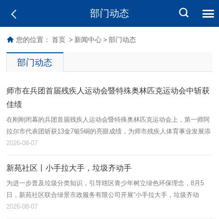
部门动态
您的位置：
首页
>
新闻中心
>
部门动态
部门动态
师市在兵团首届残疾人运动会暨特殊奥林匹克运动会中斩获
佳绩
在刚刚闭幕的兵团首届残疾人运动会暨特殊奥林匹克运动会上，第一师阿
拉尔市代表团斩获13金7银5铜的亮眼成绩，为师市残疾人体育事业发展添
上浓墨重彩的一笔。
2026-08-07
新苑社区丨小手拉大手，垃圾齐动手
为进一步普及垃圾分类知识，引导辖区青少年树立绿色环保理念，8月5
日，新苑社区联合绿景市政服务有限公司开展“小手拉大手，垃圾齐动
手”垃圾分类主题宣讲活动，辖区60余名青少年及家长积极参与。
2026-08-07