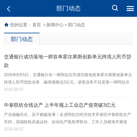
部门动态
您的位置：
首页
>
新闻中心
>
部门动态
部门动态
交通银行成功落地一师首单霍尔果斯创新单元跨境人民币贷
款
2026年8月5日，交通银行在一师阿拉尔市成功落地首单霍尔果斯创新单元
跨境人民币贷款业务，融资规模达3亿元。该笔业务不仅是第一师阿拉尔
市首单跨境流动资金贷款，也标志着跨境金融产品在本地金融功能区取得
2026-08-07
实…
中泰联纺全线达产 上半年规上工业总产值突破3亿元
产业相融共生，实干赋能发展！走进阿拉尔经济技术开发区中泰联纺生产
车间，高端纺机高速运转、自动化产线有序联动，工作人员精准开展巡
检、落纱、品控等作业，呈现出蓬勃向上的发展态势。中泰联纺依托兵地
2026-08-07
资源互通…