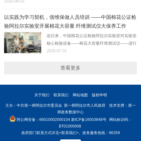
2026-08-03
以实践为学习契机，借维保做人员培训 ——中国棉花公证检
验阿拉尔实验室开展棉花大容量 纤维测试仪大保养工作
连日来，中国棉花公证检验阿拉尔实验室对实验室
核心检验设备——棉花大容量纤维测试仪——进行
了大保养。
2026-07-31
查看更多
关于我们
联系我们
网站地图
版权申明
主办：中共第一师阿拉尔市委员会 第一师阿拉尔市人民政府 技术支撑：第一
师政务数据中心
阿公网安备：66010002000104
新ICP备16003848号
网站标识码：
BT01000008
政府部门联系方式详见
<联系我们>
。政务服务热线：96359