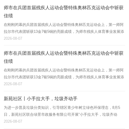
师市在兵团首届残疾人运动会暨特殊奥林匹克运动会中斩获
佳绩
在刚刚闭幕的兵团首届残疾人运动会暨特殊奥林匹克运动会上，第一师阿
拉尔市代表团斩获13金7银5铜的亮眼成绩，为师市残疾人体育事业发展添
上浓墨重彩的一笔。
2026-08-07
师市在兵团首届残疾人运动会暨特殊奥林匹克运动会中斩获
佳绩
在刚刚闭幕的兵团首届残疾人运动会暨特殊奥林匹克运动会上，第一师阿
拉尔市代表团斩获13金7银5铜的亮眼成绩，为师市残疾人体育事业发展添
上浓墨重彩的一笔。
2026-08-07
新苑社区丨小手拉大手，垃圾齐动手
为进一步普及垃圾分类知识，引导辖区青少年树立绿色环保理念，8月5
日，新苑社区联合绿景市政服务有限公司开展“小手拉大手，垃圾齐动
手”垃圾分类主题宣讲活动，辖区60余名青少年及家长积极参与。
2026-08-07