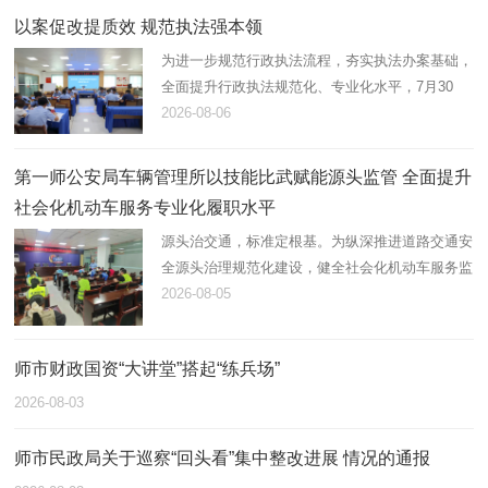
以案促改提质效 规范执法强本领
为进一步规范行政执法流程，夯实执法办案基础，
全面提升行政执法规范化、专业化水平，7月30
日，第一师阿拉尔市应急管理局组织开展2026年
2026-08-06
度行政执法案卷评查，综合行政执法支队在岗21
名执法人员全员参与。
第一师公安局车辆管理所以技能比武赋能源头监管 全面提升
社会化机动车服务专业化履职水平
源头治交通，标准定根基。为纵深推进道路交通安
全源头治理规范化建设，健全社会化机动车服务监
管体系，锻造高素质专业化机动车登记、检测综合
2026-08-05
服务队伍，近日，第一师公安局车辆管理所统筹辖
区全部机动车登记服务站…
师市财政国资“大讲堂”搭起“练兵场”
2026-08-03
师市民政局关于巡察“回头看”集中整改进展 情况的通报