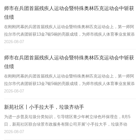
师市在兵团首届残疾人运动会暨特殊奥林匹克运动会中斩获
佳绩
在刚刚闭幕的兵团首届残疾人运动会暨特殊奥林匹克运动会上，第一师阿
拉尔市代表团斩获13金7银5铜的亮眼成绩，为师市残疾人体育事业发展添
上浓墨重彩的一笔。
2026-08-07
师市在兵团首届残疾人运动会暨特殊奥林匹克运动会中斩获
佳绩
在刚刚闭幕的兵团首届残疾人运动会暨特殊奥林匹克运动会上，第一师阿
拉尔市代表团斩获13金7银5铜的亮眼成绩，为师市残疾人体育事业发展添
上浓墨重彩的一笔。
2026-08-07
新苑社区丨小手拉大手，垃圾齐动手
为进一步普及垃圾分类知识，引导辖区青少年树立绿色环保理念，8月5
日，新苑社区联合绿景市政服务有限公司开展“小手拉大手，垃圾齐动
手”垃圾分类主题宣讲活动，辖区60余名青少年及家长积极参与。
2026-08-07