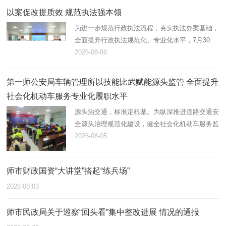
以案促改提质效 规范执法强本领
为进一步规范行政执法流程，夯实执法办案基础，
全面提升行政执法规范化、专业化水平，7月30
日，第一师阿拉尔市应急管理局组织开展2026年
2026-08-06
度行政执法案卷评查，综合行政执法支队在岗21
名执法人员全员参与。
第一师公安局车辆管理所以技能比武赋能源头监管 全面提升
社会化机动车服务专业化履职水平
源头治交通，标准定根基。为纵深推进道路交通安
全源头治理规范化建设，健全社会化机动车服务监
管体系，锻造高素质专业化机动车登记、检测综合
2026-08-05
服务队伍，近日，第一师公安局车辆管理所统筹辖
区全部机动车登记服务站…
师市财政国资“大讲堂”搭起“练兵场”
2026-08-03
师市民政局关于巡察“回头看”集中整改进展 情况的通报