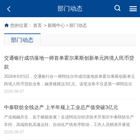
部门动态
您的位置：
首页
>
新闻中心
>
部门动态
部门动态
交通银行成功落地一师首单霍尔果斯创新单元跨境人民币贷
款
2026年8月5日，交通银行在一师阿拉尔市成功落地首单霍尔果斯创新单元
跨境人民币贷款业务，融资规模达3亿元。该笔业务不仅是第一师阿拉尔
市首单跨境流动资金贷款，也标志着跨境金融产品在本地金融功能区取得
2026-08-07
实…
中泰联纺全线达产 上半年规上工业总产值突破3亿元
产业相融共生，实干赋能发展！走进阿拉尔经济技术开发区中泰联纺生产
车间，高端纺机高速运转、自动化产线有序联动，工作人员精准开展巡
检、落纱、品控等作业，呈现出蓬勃向上的发展态势。中泰联纺依托兵地
2026-08-07
资源互通…