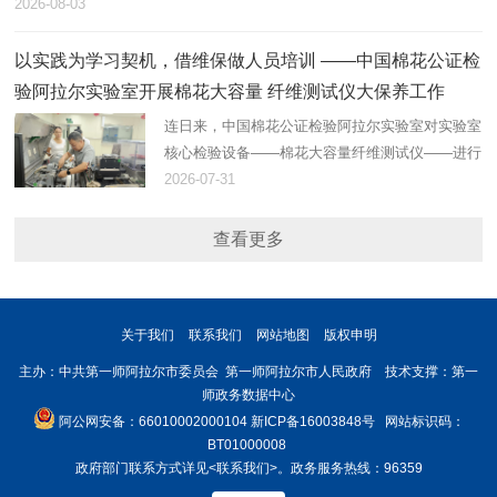
2026-08-03
以实践为学习契机，借维保做人员培训 ——中国棉花公证检
验阿拉尔实验室开展棉花大容量 纤维测试仪大保养工作
连日来，中国棉花公证检验阿拉尔实验室对实验室
核心检验设备——棉花大容量纤维测试仪——进行
了大保养。
2026-07-31
查看更多
关于我们
联系我们
网站地图
版权申明
主办：中共第一师阿拉尔市委员会 第一师阿拉尔市人民政府 技术支撑：第一
师政务数据中心
阿公网安备：66010002000104
新ICP备16003848号
网站标识码：
BT01000008
政府部门联系方式详见
<联系我们>
。政务服务热线：96359