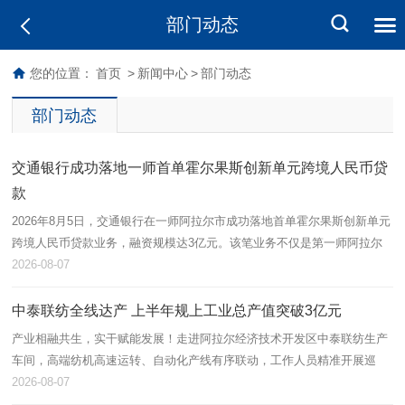
部门动态
您的位置：
首页
>
新闻中心
>
部门动态
部门动态
交通银行成功落地一师首单霍尔果斯创新单元跨境人民币贷
款
2026年8月5日，交通银行在一师阿拉尔市成功落地首单霍尔果斯创新单元
跨境人民币贷款业务，融资规模达3亿元。该笔业务不仅是第一师阿拉尔
市首单跨境流动资金贷款，也标志着跨境金融产品在本地金融功能区取得
2026-08-07
实…
中泰联纺全线达产 上半年规上工业总产值突破3亿元
产业相融共生，实干赋能发展！走进阿拉尔经济技术开发区中泰联纺生产
车间，高端纺机高速运转、自动化产线有序联动，工作人员精准开展巡
检、落纱、品控等作业，呈现出蓬勃向上的发展态势。中泰联纺依托兵地
2026-08-07
资源互通…