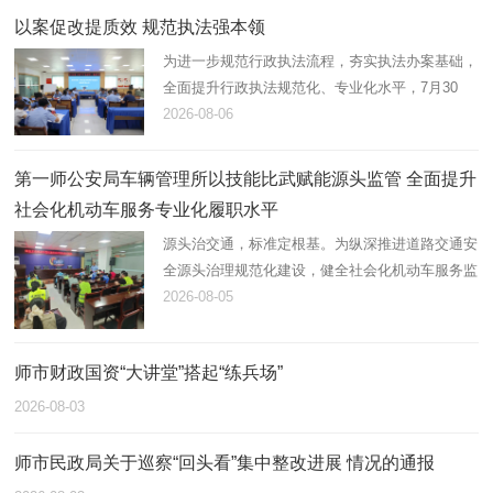
以案促改提质效 规范执法强本领
为进一步规范行政执法流程，夯实执法办案基础，
全面提升行政执法规范化、专业化水平，7月30
日，第一师阿拉尔市应急管理局组织开展2026年
2026-08-06
度行政执法案卷评查，综合行政执法支队在岗21
名执法人员全员参与。
第一师公安局车辆管理所以技能比武赋能源头监管 全面提升
社会化机动车服务专业化履职水平
源头治交通，标准定根基。为纵深推进道路交通安
全源头治理规范化建设，健全社会化机动车服务监
管体系，锻造高素质专业化机动车登记、检测综合
2026-08-05
服务队伍，近日，第一师公安局车辆管理所统筹辖
区全部机动车登记服务站…
师市财政国资“大讲堂”搭起“练兵场”
2026-08-03
师市民政局关于巡察“回头看”集中整改进展 情况的通报