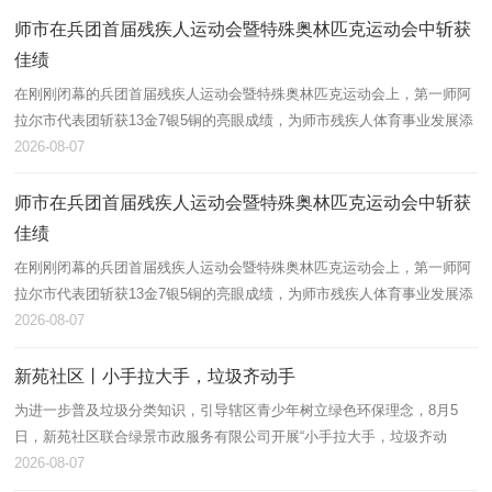
师市在兵团首届残疾人运动会暨特殊奥林匹克运动会中斩获
佳绩
在刚刚闭幕的兵团首届残疾人运动会暨特殊奥林匹克运动会上，第一师阿
拉尔市代表团斩获13金7银5铜的亮眼成绩，为师市残疾人体育事业发展添
上浓墨重彩的一笔。
2026-08-07
师市在兵团首届残疾人运动会暨特殊奥林匹克运动会中斩获
佳绩
在刚刚闭幕的兵团首届残疾人运动会暨特殊奥林匹克运动会上，第一师阿
拉尔市代表团斩获13金7银5铜的亮眼成绩，为师市残疾人体育事业发展添
上浓墨重彩的一笔。
2026-08-07
新苑社区丨小手拉大手，垃圾齐动手
为进一步普及垃圾分类知识，引导辖区青少年树立绿色环保理念，8月5
日，新苑社区联合绿景市政服务有限公司开展“小手拉大手，垃圾齐动
手”垃圾分类主题宣讲活动，辖区60余名青少年及家长积极参与。
2026-08-07