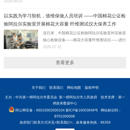
2026-08-03
以实践为学习契机，借维保做人员培训 ——中国棉花公证检
验阿拉尔实验室开展棉花大容量 纤维测试仪大保养工作
连日来，中国棉花公证检验阿拉尔实验室对实验室
核心检验设备——棉花大容量纤维测试仪——进行
了大保养。
2026-07-31
查看更多
关于我们
联系我们
网站地图
版权申明
主办：中共第一师阿拉尔市委员会 第一师阿拉尔市人民政府 技术支撑：第一
师政务数据中心
阿公网安备：66010002000104
新ICP备16003848号
网站标识码：
BT01000008
政府部门联系方式详见
<联系我们>
。政务服务热线：96359