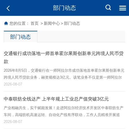
部门动态
您的位置：
首页
>
新闻中心
>
部门动态
部门动态
交通银行成功落地一师首单霍尔果斯创新单元跨境人民币贷
款
2026年8月5日，交通银行在一师阿拉尔市成功落地首单霍尔果斯创新单元
跨境人民币贷款业务，融资规模达3亿元。该笔业务不仅是第一师阿拉尔
市首单跨境流动资金贷款，也标志着跨境金融产品在本地金融功能区取得
2026-08-07
实…
中泰联纺全线达产 上半年规上工业总产值突破3亿元
产业相融共生，实干赋能发展！走进阿拉尔经济技术开发区中泰联纺生产
车间，高端纺机高速运转、自动化产线有序联动，工作人员精准开展巡
检、落纱、品控等作业，呈现出蓬勃向上的发展态势。中泰联纺依托兵地
2026-08-07
资源互通…