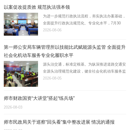
以案促改提质效 规范执法强本领
为进一步规范行政执法流程，夯实执法办案基础，
全面提升行政执法规范化、专业化水平，7月30
日，第一师阿拉尔市应急管理局组织开展2026年
2026-08-06
度行政执法案卷评查，综合行政执法支队在岗21
名执法人员全员参与。
第一师公安局车辆管理所以技能比武赋能源头监管 全面提升
社会化机动车服务专业化履职水平
源头治交通，标准定根基。为纵深推进道路交通安
全源头治理规范化建设，健全社会化机动车服务监
管体系，锻造高素质专业化机动车登记、检测综合
2026-08-05
服务队伍，近日，第一师公安局车辆管理所统筹辖
区全部机动车登记服务站…
师市财政国资“大讲堂”搭起“练兵场”
2026-08-03
师市民政局关于巡察“回头看”集中整改进展 情况的通报