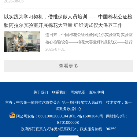
2026-08-03
以实践为学习契机，借维保做人员培训 ——中国棉花公证检
验阿拉尔实验室开展棉花大容量 纤维测试仪大保养工作
连日来，中国棉花公证检验阿拉尔实验室对实验室
核心检验设备——棉花大容量纤维测试仪——进行
了大保养。
2026-07-31
查看更多
关于我们
联系我们
网站地图
版权申明
主办：中共第一师阿拉尔市委员会 第一师阿拉尔市人民政府 技术支撑：第一
师政务数据中心
阿公网安备：66010002000104
新ICP备16003848号
网站标识码：
BT01000008
政府部门联系方式详见
<联系我们>
。政务服务热线：96359