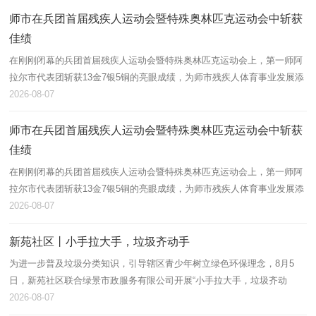
师市在兵团首届残疾人运动会暨特殊奥林匹克运动会中斩获
佳绩
在刚刚闭幕的兵团首届残疾人运动会暨特殊奥林匹克运动会上，第一师阿
拉尔市代表团斩获13金7银5铜的亮眼成绩，为师市残疾人体育事业发展添
上浓墨重彩的一笔。
2026-08-07
师市在兵团首届残疾人运动会暨特殊奥林匹克运动会中斩获
佳绩
在刚刚闭幕的兵团首届残疾人运动会暨特殊奥林匹克运动会上，第一师阿
拉尔市代表团斩获13金7银5铜的亮眼成绩，为师市残疾人体育事业发展添
上浓墨重彩的一笔。
2026-08-07
新苑社区丨小手拉大手，垃圾齐动手
为进一步普及垃圾分类知识，引导辖区青少年树立绿色环保理念，8月5
日，新苑社区联合绿景市政服务有限公司开展“小手拉大手，垃圾齐动
手”垃圾分类主题宣讲活动，辖区60余名青少年及家长积极参与。
2026-08-07