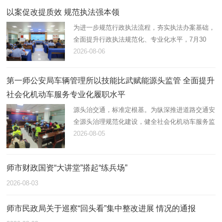
以案促改提质效 规范执法强本领
为进一步规范行政执法流程，夯实执法办案基础，
全面提升行政执法规范化、专业化水平，7月30
日，第一师阿拉尔市应急管理局组织开展2026年
2026-08-06
度行政执法案卷评查，综合行政执法支队在岗21
名执法人员全员参与。
第一师公安局车辆管理所以技能比武赋能源头监管 全面提升
社会化机动车服务专业化履职水平
源头治交通，标准定根基。为纵深推进道路交通安
全源头治理规范化建设，健全社会化机动车服务监
管体系，锻造高素质专业化机动车登记、检测综合
2026-08-05
服务队伍，近日，第一师公安局车辆管理所统筹辖
区全部机动车登记服务站…
师市财政国资“大讲堂”搭起“练兵场”
2026-08-03
师市民政局关于巡察“回头看”集中整改进展 情况的通报