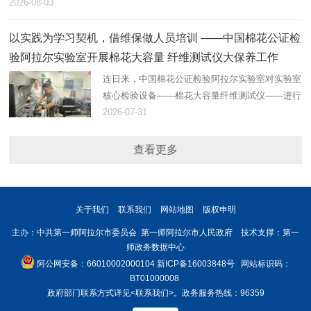
2026-08-03
以实践为学习契机，借维保做人员培训 ——中国棉花公证检
验阿拉尔实验室开展棉花大容量 纤维测试仪大保养工作
连日来，中国棉花公证检验阿拉尔实验室对实验室
核心检验设备——棉花大容量纤维测试仪——进行
了大保养。
2026-07-31
查看更多
关于我们
联系我们
网站地图
版权申明
主办：中共第一师阿拉尔市委员会 第一师阿拉尔市人民政府 技术支撑：第一
师政务数据中心
阿公网安备：66010002000104
新ICP备16003848号
网站标识码：
BT01000008
政府部门联系方式详见
<联系我们>
。政务服务热线：96359