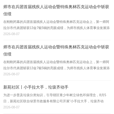
师市在兵团首届残疾人运动会暨特殊奥林匹克运动会中斩获
佳绩
在刚刚闭幕的兵团首届残疾人运动会暨特殊奥林匹克运动会上，第一师阿
拉尔市代表团斩获13金7银5铜的亮眼成绩，为师市残疾人体育事业发展添
上浓墨重彩的一笔。
2026-08-07
师市在兵团首届残疾人运动会暨特殊奥林匹克运动会中斩获
佳绩
在刚刚闭幕的兵团首届残疾人运动会暨特殊奥林匹克运动会上，第一师阿
拉尔市代表团斩获13金7银5铜的亮眼成绩，为师市残疾人体育事业发展添
上浓墨重彩的一笔。
2026-08-07
新苑社区丨小手拉大手，垃圾齐动手
为进一步普及垃圾分类知识，引导辖区青少年树立绿色环保理念，8月5
日，新苑社区联合绿景市政服务有限公司开展“小手拉大手，垃圾齐动
手”垃圾分类主题宣讲活动，辖区60余名青少年及家长积极参与。
2026-08-07