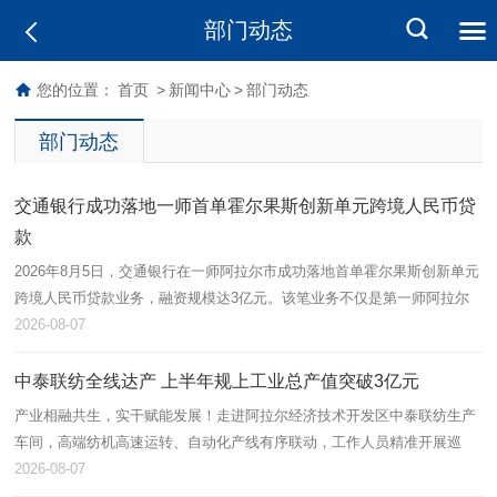
部门动态
您的位置：
首页
>
新闻中心
>
部门动态
部门动态
交通银行成功落地一师首单霍尔果斯创新单元跨境人民币贷
款
2026年8月5日，交通银行在一师阿拉尔市成功落地首单霍尔果斯创新单元
跨境人民币贷款业务，融资规模达3亿元。该笔业务不仅是第一师阿拉尔
市首单跨境流动资金贷款，也标志着跨境金融产品在本地金融功能区取得
2026-08-07
实…
中泰联纺全线达产 上半年规上工业总产值突破3亿元
产业相融共生，实干赋能发展！走进阿拉尔经济技术开发区中泰联纺生产
车间，高端纺机高速运转、自动化产线有序联动，工作人员精准开展巡
检、落纱、品控等作业，呈现出蓬勃向上的发展态势。中泰联纺依托兵地
2026-08-07
资源互通…